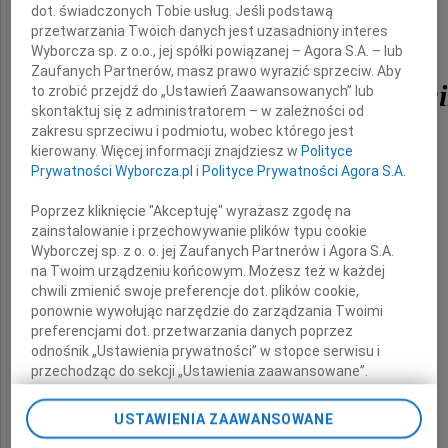
dot. świadczonych Tobie usług. Jeśli podstawą
Posłanki
przetwarzania Twoich danych jest uzasadniony interes
Wyborcza sp. z o.o., jej spółki powiązanej – Agora S.A. – lub
Zaufanych Partnerów, masz prawo wyrazić sprzeciw. Aby
Iwony Śledzińskiej-Katarasi
to zrobić przejdź do „Ustawień Zaawansowanych” lub
skontaktuj się z administratorem – w zależności od
zakresu sprzeciwu i podmiotu, wobec którego jest
kierowany. Więcej informacji znajdziesz w
Polityce
Prywatności Wyborcza.pl
i
Polityce Prywatności Agora S.A.
Poprzez kliknięcie "Akceptuję" wyrażasz zgodę na
zainstalowanie i przechowywanie plików typu cookie
Wyborczej sp. z o. o. jej Zaufanych Partnerów i Agora S.A.
na Twoim urządzeniu końcowym. Możesz też w każdej
Serdeczne wyrazy współczucia
chwili zmienić swoje preferencje dot. plików cookie,
ponownie wywołując narzędzie do zarządzania Twoimi
Córce z Mężem i Wnukom
preferencjami dot. przetwarzania danych poprzez
odnośnik „Ustawienia prywatności” w stopce serwisu i
przechodząc do sekcji „Ustawienia zaawansowane”.
składa
Zmiana ustawień plików cookie możliwa jest także za
pomocą ustawień przeglądarki.
Rodzina Przanowskich
USTAWIENIA ZAAWANSOWANE