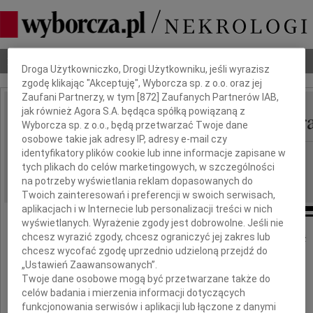
Dbamy o Twoją prywatność
Nekrologi
Odeszli
Poradnik pogrzebowy
Droga Użytkowniczko, Drogi Użytkowniku, jeśli wyrazisz
zgodę klikając "Akceptuję", Wyborcza sp. z o.o. oraz jej
Zaufani Partnerzy, w tym [
872
] Zaufanych Partnerów IAB,
jak również Agora S.A. będąca spółką powiązaną z
Iwona Śledzińska-Katar
IMIĘ I NAZWISKO:
Wyborcza sp. z o.o., będą przetwarzać Twoje dane
osobowe takie jak adresy IP, adresy e-mail czy
identyfikatory plików cookie lub inne informacje zapisane w
Łódź
REGION:
tych plikach do celów marketingowych, w szczególności
12.01.2024
DATA EMISJI:
na potrzeby wyświetlania reklam dopasowanych do
Twoich zainteresowań i preferencji w swoich serwisach,
aplikacjach i w Internecie lub personalizacji treści w nich
wyświetlanych. Wyrażenie zgody jest dobrowolne. Jeśli nie
chcesz wyrazić zgody, chcesz ograniczyć jej zakres lub
Z wielkim smutkiem przyjęliśmy wiadomość
chcesz wycofać zgodę uprzednio udzieloną przejdź do
o śmierci naszej Drogiej Przyjaciółki
„Ustawień Zaawansowanych”.
Twoje dane osobowe mogą być przetwarzane także do
celów badania i mierzenia informacji dotyczących
funkcjonowania serwisów i aplikacji lub łączone z danymi