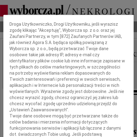
Dbamy o Twoją prywatność
Droga Użytkowniczko, Drogi Użytkowniku, jeśli wyrazisz
Nekrologi
Odeszli
Poradnik pogrzebowy
zgodę klikając "Akceptuję", Wyborcza sp. z o.o. oraz jej
Zaufani Partnerzy, w tym [
872
] Zaufanych Partnerów IAB,
jak również Agora S.A. będąca spółką powiązaną z
Wyborcza sp. z o.o., będą przetwarzać Twoje dane
Włodzimierz Wiśniewsk
IMIĘ I NAZWISKO:
osobowe takie jak adresy IP, adresy e-mail czy
identyfikatory plików cookie lub inne informacje zapisane w
tych plikach do celów marketingowych, w szczególności
Łódź
REGION:
na potrzeby wyświetlania reklam dopasowanych do
09.01.2024
DATA EMISJI:
Twoich zainteresowań i preferencji w swoich serwisach,
aplikacjach i w Internecie lub personalizacji treści w nich
wyświetlanych. Wyrażenie zgody jest dobrowolne. Jeśli nie
chcesz wyrazić zgody, chcesz ograniczyć jej zakres lub
chcesz wycofać zgodę uprzednio udzieloną przejdź do
Z żalem i smutkiem żegnamy
„Ustawień Zaawansowanych”.
naszego drogiego kolegę i nauczyciela
Twoje dane osobowe mogą być przetwarzane także do
celów badania i mierzenia informacji dotyczących
funkcjonowania serwisów i aplikacji lub łączone z danymi
dra Włodzimierza Wiśniews
dot. świadczonych Tobie usług. Jeśli podstawą