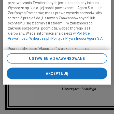
przetwarzania Twoich danych jest uzasadniony interes
Wyborcza sp. z o.o., jej spółki powiązanej – Agora S.A. – lub
Dla wielu z nas był "zawsze".
Zaufanych Partnerów, masz prawo wyrazić sprzeciw. Aby
to zrobić przejdź do „Ustawień Zaawansowanych” lub
skontaktuj się z administratorem – w zależności od
zakresu sprzeciwu i podmiotu, wobec którego jest
kierowany. Więcej informacji znajdziesz w
Polityce
Prywatności Wyborcza.pl
i
Polityce Prywatności Agora S.A.
Głęboko współczujemy
Poprzez kliknięcie "Akceptuję" wyrażasz zgodę na
zainstalowanie i przechowywanie plików typu cookie
Najbliższym
USTAWIENIA ZAAWANSOWANE
Wyborczej sp. z o. o. jej Zaufanych Partnerów i Agora S.A.
na Twoim urządzeniu końcowym. Możesz też w każdej
chwili zmienić swoje preferencje dot. plików cookie,
AKCEPTUJĘ
ponownie wywołując narzędzie do zarządzania Twoimi
Koledzy i koleżanki
preferencjami dot. przetwarzania danych poprzez
z Instytutu Filologii Germańskiej
odnośnik „Ustawienia prywatności” w stopce serwisu i
Uniwersytetu Łódzkiego
przechodząc do sekcji „Ustawienia zaawansowane”.
Zmiana ustawień plików cookie możliwa jest także za
pomocą ustawień przeglądarki.
My, nasi Zaufani Partnerzy i Agora S.A. możemy