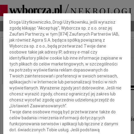
Dbamy o Twoją prywatność
Droga Użytkowniczko, Drogi Użytkowniku, jeśli wyrazisz
Nekrologi
Odeszli
Poradnik pogrzebowy
zgodę klikając "Akceptuję", Wyborcza sp. z o.o. oraz jej
Zaufani Partnerzy, w tym [
874
] Zaufanych Partnerów IAB,
jak również Agora S.A. będąca spółką powiązaną z
Wyborcza sp. z o.o., będą przetwarzać Twoje dane
osobowe takie jak adresy IP, adresy e-mail czy
IMIĘ I NAZWISKO:
identyfikatory plików cookie lub inne informacje zapisane w
Kraków
tych plikach do celów marketingowych, w szczególności
REGION:
na potrzeby wyświetlania reklam dopasowanych do
09.01.2024
DATA EMISJI:
Twoich zainteresowań i preferencji w swoich serwisach,
aplikacjach i w Internecie lub personalizacji treści w nich
wyświetlanych. Wyrażenie zgody jest dobrowolne. Jeśli nie
chcesz wyrazić zgody, chcesz ograniczyć jej zakres lub
chcesz wycofać zgodę uprzednio udzieloną przejdź do
Koledze
„Ustawień Zaawansowanych”.
Twoje dane osobowe mogą być przetwarzane także do
Dr. inż. Przemysławowi Kowalsk
celów badania i mierzenia informacji dotyczących
funkcjonowania serwisów i aplikacji lub łączone z danymi
dot. świadczonych Tobie usług. Jeśli podstawą
wyrazy głębokiego współczucia i żalu