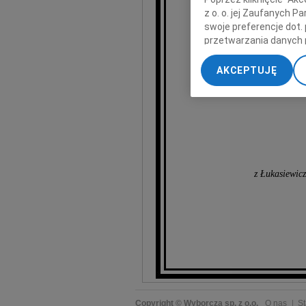
z o. o. jej Zaufanych 
swoje preferencje dot.
wyrazy głę
przetwarzania danych 
„Ustawienia zaawansow
AKCEPTUJĘ
My, nasi Zaufani Part
dokładnych danych geol
Przechowywanie informa
treści, badnie odbiorcó
z Łukasiewicz
Copyright © Wyborcza sp. z o.o.
O nas
St