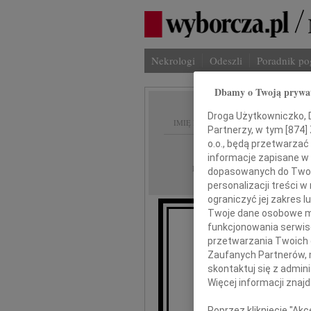
Nekrologi
Odeszli
Poradnik p
Dbamy o Twoją prywa
Droga Użytkowniczko, Dr
IMIĘ I NAZWISKO:
Partnerzy, w tym [
874
]
o.o., będą przetwarzać 
Szczecin
REGION:
informacje zapisane w
05.01.2024
DATA EMISJI:
dopasowanych do Twoich
personalizacji treści 
ograniczyć jej zakres
Twoje dane osobowe mo
funkcjonowania serwisó
przetwarzania Twoich da
Łą
skład
Zaufanych Partnerów, 
skontaktuj się z admin
Więcej informacji znaj
Mgr in
Poprzez kliknięcie "Ak