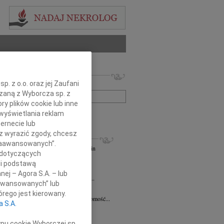
 nekrologów i wspomnień
. z o.o. oraz jej Zaufani
zwisko lub numer ogłoszenia:
ązaną z Wyborcza sp. z
ry plików cookie lub inne
wyświetlania reklam
+ szukanie zaawansowane
ernecie lub
sz wyrazić zgody, chcesz
KROLOGI
 Zaawansowanych”.
andra Szpaczyńska
29.07.2026
Szczecin
 dotyczących
lkim smutkiem i żalem przyjąłem...
li podstawą
7.2026
Szczecin
nej – Agora S.A. – lub
mec. Joannie Martyniuk-Plasze wyrazy...
aawansowanych” lub
rd Ciupak
08.07.2026
Szczecin
rego jest kierowany.
lkim smutkiem i żalem przyjąłem wiadomość...
a S.A.
sław Pietrzak
25.06.2026
Szczecin
lkim smutkiem i żalem przyjąłem...
ypu cookie Wyborczej sp.