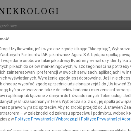
ogrzebowy
tność
Szukaj
ogi Użytkowniku, jeśli wyrazisz zgodę klikając "Akceptuję", Wyborcza sp
Imię i na
 Zaufanych Partnerów IAB, jak również Agora S.A. będąca spółką powi
Twoje dane osobowe takie jak adresy IP, adresy e-mail czy identyfikato
 tych plikach do celów marketingowych, w szczególności na potrzeby 
 zainteresowań i preferencji w swoich serwisach, aplikacjach i w Int
w nich wyświetlanych. Wyrażenie zgody jest dobrowolne. Jeśli nie chce
INNE NE
 lub chcesz wycofać zgodę uprzednio udzieloną przejdź do „Ustawień
Aleks
gą być przetwarzane także do celów badania i mierzenia informacji
Z wie
w i aplikacji lub łączone z danymi dot. świadczonych Tobie usług. Jeś
23.0
nych jest uzasadniony interes Wyborcza sp. z o.o., jej spółki powiąza
cząc się w żałobie i smutku
Pani 
amy naszemu Drogiemu Koledze
masz prawo wyrazić sprzeciw. Aby to zrobić przejdź do „Ustawień Z
Edwa
istratorem – w zależności od zakresu sprzeciwu i podmiotu, wobec któ
Z wie
dziesz w
Polityce Prywatności Wyborcza.pl
i
Polityce Prywatności Agor
Stani
ż. Jarosławowi Tarenko
Z wie
ceptuję" wyrażasz zgodę na zainstalowanie i przechowywanie plików t