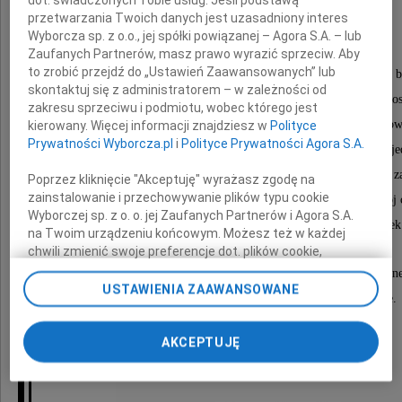
dot. świadczonych Tobie usług. Jeśli podstawą
przetwarzania Twoich danych jest uzasadniony interes
mąż, ojciec, szwagier, wujek.
Wyborcza sp. z o.o., jej spółki powiązanej – Agora S.A. – lub
Zaufanych Partnerów, masz prawo wyrazić sprzeciw. Aby
to zrobić przejdź do „Ustawień Zaawansowanych” lub
Zmarł Człowiek mądry, bardzo kochany przez swoich bl
skontaktuj się z administratorem – w zależności od
Szanowany przez całą rodzinę i przyjaciół, a także o
zakresu sprzeciwu i podmiotu, wobec którego jest
z którymi łączyła go misja społeczna lub zawodow
kierowany. Więcej informacji znajdziesz w
Polityce
Prywatności Wyborcza.pl
i
Polityce Prywatności Agora S.A.
Poprzez swoją życzliwość, prawość i uczciwość posiadał dar zje
Człowiek o ogromnej wiedzy i o wybitnych osiągnięciach
Poprzez kliknięcie "Akceptuję" wyrażasz zgodę na
zainstalowanie i przechowywanie plików typu cookie
zawsze był skromnym Staszkiem, Stasiem - taki "swój 
Wyborczej sp. z o. o. jej Zaufanych Partnerów i Agora S.A.
któremu wszyscy winni jesteśmy wielki szacunek
na Twoim urządzeniu końcowym. Możesz też w każdej
chwili zmienić swoje preferencje dot. plików cookie,
ponownie wywołując narzędzie do zarządzania Twoimi
Przez wiele lat pracował w służbie dyplomatyczn
preferencjami dot. przetwarzania danych poprzez
USTAWIENIA ZAAWANSOWANE
był Ambasadorem w Peru, Boliwii i na Kubie.
odnośnik „Ustawienia prywatności” w stopce serwisu i
przechodząc do sekcji „Ustawienia zaawansowane”.
Zmiana ustawień plików cookie możliwa jest także za
AKCEPTUJĘ
pomocą ustawień przeglądarki.
My, nasi Zaufani Partnerzy i Agora S.A. możemy