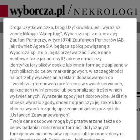
Dbamy o Twoją prywatność
Nekrologi
Odeszli
Poradnik pogrzebowy
Droga Użytkowniczko, Drogi Użytkowniku, jeśli wyrazisz
zgodę klikając "Akceptuję", Wyborcza sp. z o.o. oraz jej
Zaufani Partnerzy, w tym [
874
] Zaufanych Partnerów IAB,
jak również Agora S.A. będąca spółką powiązaną z
Stanisław Jarząbek
Wyborcza sp. z o.o., będą przetwarzać Twoje dane
IMIĘ I NAZWISKO:
osobowe takie jak adresy IP, adresy e-mail czy
identyfikatory plików cookie lub inne informacje zapisane w
Katowice
REGION:
tych plikach do celów marketingowych, w szczególności
na potrzeby wyświetlania reklam dopasowanych do
02.01.2024
DATA EMISJI:
Twoich zainteresowań i preferencji w swoich serwisach,
aplikacjach i w Internecie lub personalizacji treści w nich
wyświetlanych. Wyrażenie zgody jest dobrowolne. Jeśli nie
chcesz wyrazić zgody, chcesz ograniczyć jej zakres lub
chcesz wycofać zgodę uprzednio udzieloną przejdź do
W dniu 28 grudnia 2023 r. w wieku 86 lat zmarł
„Ustawień Zaawansowanych”.
Twoje dane osobowe mogą być przetwarzane także do
Stanisław Jarząbek
celów badania i mierzenia informacji dotyczących
funkcjonowania serwisów i aplikacji lub łączone z danymi