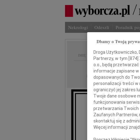
Nekrologi
Odeszli
Poradnik p
Dbamy o Twoją prywa
Droga Użytkowniczko, Dr
IMIĘ I NAZWISKO:
Partnerzy, w tym [
874
]
o.o., będą przetwarzać 
Wrocław
REGION:
informacje zapisane w
28.12.2023
DATA EMISJI:
dopasowanych do Twoich
personalizacji treści 
ograniczyć jej zakres
Twoje dane osobowe mo
funkcjonowania serwisó
przetwarzania Twoich da
Zaufanych Partnerów, 
skontaktuj się z admin
Andrz
Więcej informacji znaj
Poprzez kliknięcie "Ak