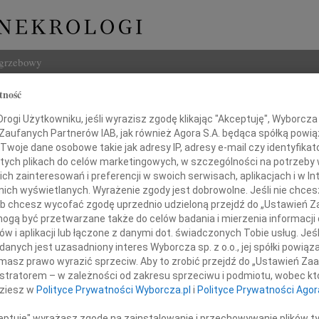
ogrzebowy
tność
Szukaj
ogi Użytkowniku, jeśli wyrazisz zgodę klikając "Akceptuję", Wyborcza sp
Imię i na
 Zaufanych Partnerów IAB, jak również Agora S.A. będąca spółką powi
Twoje dane osobowe takie jak adresy IP, adresy e-mail czy identyfikato
 tych plikach do celów marketingowych, w szczególności na potrzeby 
 zainteresowań i preferencji w swoich serwisach, aplikacjach i w Int
w nich wyświetlanych. Wyrażenie zgody jest dobrowolne. Jeśli nie chce
INNE NE
 lub chcesz wycofać zgodę uprzednio udzieloną przejdź do „Ustawień
Barba
gą być przetwarzane także do celów badania i mierzenia informacji
Z głę
w i aplikacji lub łączone z danymi dot. świadczonych Tobie usług. Jeś
Lucyn
nych jest uzasadniony interes Wyborcza sp. z o.o., jej spółki powiąza
Panu
Nasze
masz prawo wyrazić sprzeciw. Aby to zrobić przejdź do „Ustawień Z
06.0
istratorem – w zależności od zakresu sprzeciwu i podmiotu, wobec któ
ejowi Lewandowskiemu
Annie
dziesz w
Polityce Prywatności Wyborcza.pl
i
Polityce Prywatności Agor
31.0
Panu 
ceptuję" wyrażasz zgodę na zainstalowanie i przechowywanie plików t