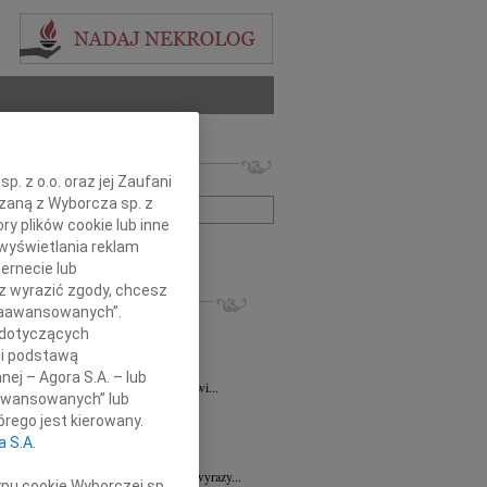
 nekrologów i wspomnień
. z o.o. oraz jej Zaufani
zwisko lub numer ogłoszenia:
ązaną z Wyborcza sp. z
ry plików cookie lub inne
wyświetlania reklam
+ szukanie zaawansowane
ernecie lub
sz wyrazić zgody, chcesz
KROLOGI
 Zaawansowanych”.
ra Korony
07.08.2026
Wrocław
 dotyczących
bokim żalem i smutkiem przyjęliśmy...
li podstawą
a Wróbel
06.08.2026
Wrocław
nej – Agora S.A. – lub
mu Przyjacielowi Michałowi Łuczakowi...
aawansowanych” lub
8.2026
Wrocław
rego jest kierowany.
 Ciskowskiej wyrazy najgłębszego...
a S.A.
7.2026
Wrocław
Sędziemu Januszowi Kaspryszynowi wyrazy...
ypu cookie Wyborczej sp.