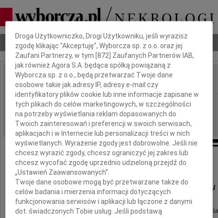
Dbamy o Twoją prywatność
Droga Użytkowniczko, Drogi Użytkowniku, jeśli wyrazisz
Nekrologi
Odeszli
Poradnik pogrzebowy
zgodę klikając "Akceptuję", Wyborcza sp. z o.o. oraz jej
Zaufani Partnerzy, w tym [
872
] Zaufanych Partnerów IAB,
jak również Agora S.A. będąca spółką powiązaną z
Wyborcza sp. z o.o., będą przetwarzać Twoje dane
osobowe takie jak adresy IP, adresy e-mail czy
IMIĘ I NAZWISKO:
identyfikatory plików cookie lub inne informacje zapisane w
Wrocław
tych plikach do celów marketingowych, w szczególności
REGION:
na potrzeby wyświetlania reklam dopasowanych do
27.12.2023
DATA EMISJI:
Twoich zainteresowań i preferencji w swoich serwisach,
aplikacjach i w Internecie lub personalizacji treści w nich
wyświetlanych. Wyrażenie zgody jest dobrowolne. Jeśli nie
chcesz wyrazić zgody, chcesz ograniczyć jej zakres lub
Panu Sędziemu
chcesz wycofać zgodę uprzednio udzieloną przejdź do
„Ustawień Zaawansowanych”.
Twoje dane osobowe mogą być przetwarzane także do
Andrzejowi Lewandowskiemu
celów badania i mierzenia informacji dotyczących
funkcjonowania serwisów i aplikacji lub łączone z danymi
wyrazy głębokiego współczucia i słowa wsparcia
dot. świadczonych Tobie usług. Jeśli podstawą