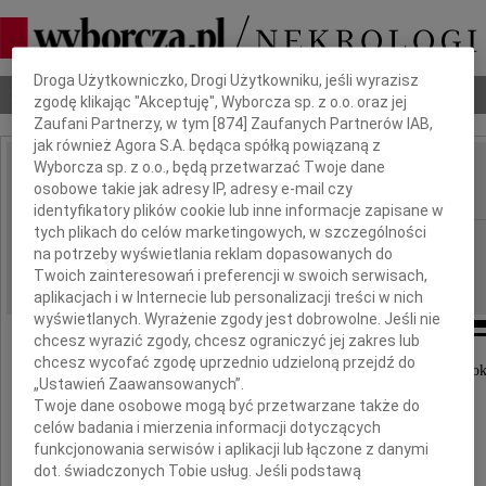
Dbamy o Twoją prywatność
Droga Użytkowniczko, Drogi Użytkowniku, jeśli wyrazisz
Nekrologi
Odeszli
Poradnik pogrzebowy
zgodę klikając "Akceptuję", Wyborcza sp. z o.o. oraz jej
Zaufani Partnerzy, w tym [
874
] Zaufanych Partnerów IAB,
jak również Agora S.A. będąca spółką powiązaną z
Wyborcza sp. z o.o., będą przetwarzać Twoje dane
Antoni Franz
osobowe takie jak adresy IP, adresy e-mail czy
IMIĘ I NAZWISKO:
identyfikatory plików cookie lub inne informacje zapisane w
tych plikach do celów marketingowych, w szczególności
Katowice
REGION:
na potrzeby wyświetlania reklam dopasowanych do
27.12.2023
DATA EMISJI:
Twoich zainteresowań i preferencji w swoich serwisach,
aplikacjach i w Internecie lub personalizacji treści w nich
wyświetlanych. Wyrażenie zgody jest dobrowolne. Jeśli nie
chcesz wyrazić zgody, chcesz ograniczyć jej zakres lub
chcesz wycofać zgodę uprzednio udzieloną przejdź do
Z głębokim żalem zawiadamiamy, że w dniu 20 grudnia 2023 rok
„Ustawień Zaawansowanych”.
odszedł nasz ukochany Tata
Twoje dane osobowe mogą być przetwarzane także do
celów badania i mierzenia informacji dotyczących
funkcjonowania serwisów i aplikacji lub łączone z danymi
dot. świadczonych Tobie usług. Jeśli podstawą