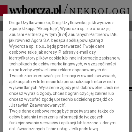
Dbamy o Twoją prywatność
Droga Użytkowniczko, Drogi Użytkowniku, jeśli wyrazisz
Nekrologi
Odeszli
Poradnik pogrzebowy
zgodę klikając "Akceptuję", Wyborcza sp. z o.o. oraz jej
Zaufani Partnerzy, w tym [
874
] Zaufanych Partnerów IAB,
jak również Agora S.A. będąca spółką powiązaną z
Wyborcza sp. z o.o., będą przetwarzać Twoje dane
Lech Sedlaczek
IMIĘ I NAZWISKO:
osobowe takie jak adresy IP, adresy e-mail czy
identyfikatory plików cookie lub inne informacje zapisane w
tych plikach do celów marketingowych, w szczególności
Warszawa
REGION:
na potrzeby wyświetlania reklam dopasowanych do
22.12.2023
DATA EMISJI:
Twoich zainteresowań i preferencji w swoich serwisach,
aplikacjach i w Internecie lub personalizacji treści w nich
wyświetlanych. Wyrażenie zgody jest dobrowolne. Jeśli nie
chcesz wyrazić zgody, chcesz ograniczyć jej zakres lub
chcesz wycofać zgodę uprzednio udzieloną przejdź do
15 grudnia w wieku 100 lat zmarł
„Ustawień Zaawansowanych”.
mój najukochańszy Tata
Twoje dane osobowe mogą być przetwarzane także do
celów badania i mierzenia informacji dotyczących
funkcjonowania serwisów i aplikacji lub łączone z danymi
dot. świadczonych Tobie usług. Jeśli podstawą