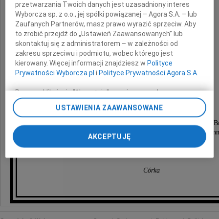
przetwarzania Twoich danych jest uzasadniony interes
Wyborcza sp. z o.o., jej spółki powiązanej – Agora S.A. – lub
Zaufanych Partnerów, masz prawo wyrazić sprzeciw. Aby
Lech Sedlaczek
to zrobić przejdź do „Ustawień Zaawansowanych” lub
skontaktuj się z administratorem – w zależności od
zakresu sprzeciwu i podmiotu, wobec którego jest
harcerz, żołnierz AK pseudonim "Hak",
kierowany. Więcej informacji znajdziesz w
Polityce
powstaniec warszawski,
Prywatności Wyborcza.pl
i
Polityce Prywatności Agora S.A.
ciekawy świata, życzliwy innym,
dobry człowiek.
Poprzez kliknięcie "Akceptuję" wyrażasz zgodę na
zainstalowanie i przechowywanie plików typu cookie
Nabożeństwo żałobne zostanie odprawione
USTAWIENIA ZAAWANSOWANE
Wyborczej sp. z o. o. jej Zaufanych Partnerów i Agora S.A.
w środę 27 grudnia o godz. 10.40
na Twoim urządzeniu końcowym. Możesz też w każdej
w kościele św. Wincentego a Paulo (drewnianym) na B
chwili zmienić swoje preferencje dot. plików cookie,
po czym odprowadzimy Zmarłego do grobu rodzin
AKCEPTUJĘ
ponownie wywołując narzędzie do zarządzania Twoimi
na miejscowym cmentarzu.
preferencjami dot. przetwarzania danych poprzez
odnośnik „Ustawienia prywatności” w stopce serwisu i
Córka
przechodząc do sekcji „Ustawienia zaawansowane”.
Zmiana ustawień plików cookie możliwa jest także za
pomocą ustawień przeglądarki.
My, nasi Zaufani Partnerzy i Agora S.A. możemy