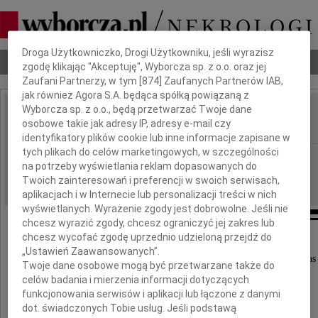
Dbamy o Twoją prywatność
Droga Użytkowniczko, Drogi Użytkowniku, jeśli wyrazisz
Nekrologi
Odeszli
Poradnik pogrzebowy
zgodę klikając "Akceptuję", Wyborcza sp. z o.o. oraz jej
Zaufani Partnerzy, w tym [
874
] Zaufanych Partnerów IAB,
jak również Agora S.A. będąca spółką powiązaną z
Wyborcza sp. z o.o., będą przetwarzać Twoje dane
Tadeusz Drobiński
osobowe takie jak adresy IP, adresy e-mail czy
IMIĘ I NAZWISKO:
identyfikatory plików cookie lub inne informacje zapisane w
tych plikach do celów marketingowych, w szczególności
Poznań
REGION:
na potrzeby wyświetlania reklam dopasowanych do
01.09.2010
DATA EMISJI:
Twoich zainteresowań i preferencji w swoich serwisach,
aplikacjach i w Internecie lub personalizacji treści w nich
wyświetlanych. Wyrażenie zgody jest dobrowolne. Jeśli nie
chcesz wyrazić zgody, chcesz ograniczyć jej zakres lub
chcesz wycofać zgodę uprzednio udzieloną przejdź do
Z głębokim żalem zawiadamiamy,
„Ustawień Zaawansowanych”.
że w dniu 30 sierpnia 2010 roku odszedł od nas
Twoje dane osobowe mogą być przetwarzane także do
celów badania i mierzenia informacji dotyczących
funkcjonowania serwisów i aplikacji lub łączone z danymi
dot. świadczonych Tobie usług. Jeśli podstawą