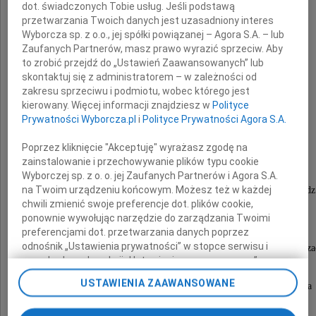
dot. świadczonych Tobie usług. Jeśli podstawą
przetwarzania Twoich danych jest uzasadniony interes
Wyborcza sp. z o.o., jej spółki powiązanej – Agora S.A. – lub
Zaufanych Partnerów, masz prawo wyrazić sprzeciw. Aby
to zrobić przejdź do „Ustawień Zaawansowanych” lub
skontaktuj się z administratorem – w zależności od
Lech Ratajczak
zakresu sprzeciwu i podmiotu, wobec którego jest
kierowany. Więcej informacji znajdziesz w
Polityce
Prywatności Wyborcza.pl
i
Polityce Prywatności Agora S.A.
prof. zw. dr hab.
Poprzez kliknięcie "Akceptuję" wyrażasz zgodę na
zainstalowanie i przechowywanie plików typu cookie
Wyborczej sp. z o. o. jej Zaufanych Partnerów i Agora S.A.
na Twoim urządzeniu końcowym. Możesz też w każdej
Ceremonia pogrzebowa odbędzie się 15 grudnia o godz
chwili zmienić swoje preferencje dot. plików cookie,
w kaplicy w Bninie, ul. Cmentarna
ponownie wywołując narzędzie do zarządzania Twoimi
preferencjami dot. przetwarzania danych poprzez
odnośnik „Ustawienia prywatności” w stopce serwisu i
Zamiast wieńców prosimy o symboliczną różę i wsparcie organizac
przechodząc do sekcji „Ustawienia zaawansowane”.
Zmiana ustawień plików cookie możliwa jest także za
USTAWIENIA ZAAWANSOWANE
Przy wejściu na cmentarz odbędzie się zbiórka
pomocą ustawień przeglądarki.