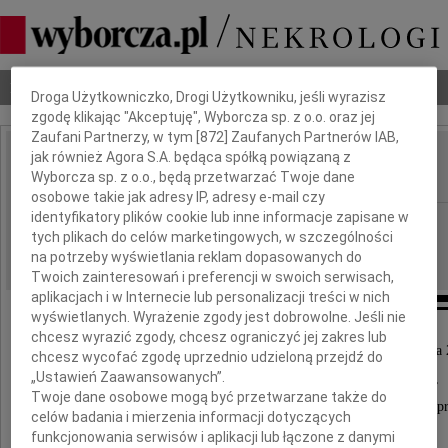
Dbamy o Twoją prywatność
Nekrologi
Odeszli
Poradnik pogrzebowy
Droga Użytkowniczko, Drogi Użytkowniku, jeśli wyrazisz
zgodę klikając "Akceptuję", Wyborcza sp. z o.o. oraz jej
Zaufani Partnerzy, w tym [
872
] Zaufanych Partnerów IAB,
jak również Agora S.A. będąca spółką powiązaną z
Lech Ratajczak
Wyborcza sp. z o.o., będą przetwarzać Twoje dane
IMIĘ I NAZWISKO:
osobowe takie jak adresy IP, adresy e-mail czy
identyfikatory plików cookie lub inne informacje zapisane w
Poznań
REGION:
tych plikach do celów marketingowych, w szczególności
14.12.2023
DATA EMISJI:
na potrzeby wyświetlania reklam dopasowanych do
Twoich zainteresowań i preferencji w swoich serwisach,
aplikacjach i w Internecie lub personalizacji treści w nich
wyświetlanych. Wyrażenie zgody jest dobrowolne. Jeśli nie
chcesz wyrazić zgody, chcesz ograniczyć jej zakres lub
Z wielkim smutkiem zawiadamiamy, że w dniu 9 grudnia 
chcesz wycofać zgodę uprzednio udzieloną przejdź do
„Ustawień Zaawansowanych”.
odszedł nasz Kochany Mąż, Ojciec i Dziadek,
Twoje dane osobowe mogą być przetwarzane także do
Przyjaciel wielu osób, naukowiec, pasjonat, miłośnik p
celów badania i mierzenia informacji dotyczących
funkcjonowania serwisów i aplikacji lub łączone z danymi