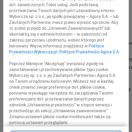
dot. świadczonych Tobie usług. Jeśli podstawą
przetwarzania Twoich danych jest uzasadniony interes
Wyborcza sp. z o.o., jej spółki powiązanej – Agora S.A. – lub
Piotra Kochanka
Zaufanych Partnerów, masz prawo wyrazić sprzeciw. Aby
to zrobić przejdź do „Ustawień Zaawansowanych” lub
skontaktuj się z administratorem – w zależności od
zakresu sprzeciwu i podmiotu, wobec którego jest
który pełnił funkcję Rzecznika Prasowego Miasta Siemianow
kierowany. Więcej informacji znajdziesz w
Polityce
Prywatności Wyborcza.pl
i
Polityce Prywatności Agora S.A.
Przez lata współpracy, był dla nas przyjacielem, sympatycz
Poprzez kliknięcie "Akceptuję" wyrażasz zgodę na
i dobrym człowiekiem, co jeszcze bardziej pogłębia nasze poczucie
zainstalowanie i przechowywanie plików typu cookie
Wyborczej sp. z o. o. jej Zaufanych Partnerów i Agora S.A.
na Twoim urządzeniu końcowym. Możesz też w każdej
chwili zmienić swoje preferencje dot. plików cookie,
Rodzinie i Najbliższym Piotra
ponownie wywołując narzędzie do zarządzania Twoimi
preferencjami dot. przetwarzania danych poprzez
odnośnik „Ustawienia prywatności” w stopce serwisu i
składamy
przechodząc do sekcji „Ustawienia zaawansowane”.
najszczersze wyrazy głębokiego współczucia.
Zmiana ustawień plików cookie możliwa jest także za
pomocą ustawień przeglądarki.
Zarząd i Pracownicy