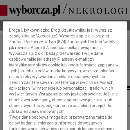
Dbamy o Twoją prywatność
Nekrologi
Odeszli
Poradnik pogrzebowy
Droga Użytkowniczko, Drogi Użytkowniku, jeśli wyrazisz
zgodę klikając "Akceptuję", Wyborcza sp. z o.o. oraz jej
Zaufani Partnerzy, w tym [
874
] Zaufanych Partnerów IAB,
Piotr Kochanek
jak również Agora S.A. będąca spółką powiązaną z
IMIĘ I NAZWISKO:
Wyborcza sp. z o.o., będą przetwarzać Twoje dane
osobowe takie jak adresy IP, adresy e-mail czy
Katowice
identyfikatory plików cookie lub inne informacje zapisane w
REGION:
tych plikach do celów marketingowych, w szczególności
14.12.2023
DATA EMISJI:
na potrzeby wyświetlania reklam dopasowanych do
Twoich zainteresowań i preferencji w swoich serwisach,
aplikacjach i w Internecie lub personalizacji treści w nich
wyświetlanych. Wyrażenie zgody jest dobrowolne. Jeśli nie
chcesz wyrazić zgody, chcesz ograniczyć jej zakres lub
chcesz wycofać zgodę uprzednio udzieloną przejdź do
Z głębokim żalem i smutkiem przyjęliśmy wiadomość o
„Ustawień Zaawansowanych”.
Twoje dane osobowe mogą być przetwarzane także do
celów badania i mierzenia informacji dotyczących
funkcjonowania serwisów i aplikacji lub łączone z danymi