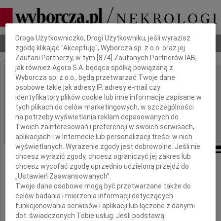
Dbamy o Twoją prywatność
Droga Użytkowniczko, Drogi Użytkowniku, jeśli wyrazisz
Nekrologi
Odeszli
Poradnik pogrzebowy
zgodę klikając "Akceptuję", Wyborcza sp. z o.o. oraz jej
Zaufani Partnerzy, w tym [
874
] Zaufanych Partnerów IAB,
jak również Agora S.A. będąca spółką powiązaną z
Wyborcza sp. z o.o., będą przetwarzać Twoje dane
Adam Wolwender
osobowe takie jak adresy IP, adresy e-mail czy
IMIĘ I NAZWISKO:
identyfikatory plików cookie lub inne informacje zapisane w
tych plikach do celów marketingowych, w szczególności
Katowice
REGION:
na potrzeby wyświetlania reklam dopasowanych do
08.12.2023
DATA EMISJI:
Twoich zainteresowań i preferencji w swoich serwisach,
aplikacjach i w Internecie lub personalizacji treści w nich
wyświetlanych. Wyrażenie zgody jest dobrowolne. Jeśli nie
chcesz wyrazić zgody, chcesz ograniczyć jej zakres lub
chcesz wycofać zgodę uprzednio udzieloną przejdź do
Z głębokim żalem zawiadamiamy
„Ustawień Zaawansowanych”.
że dnia 3 grudnia 2023 roku w wieku 91 lat
Twoje dane osobowe mogą być przetwarzane także do
odszedł Ukochany Tato i Dziadek
celów badania i mierzenia informacji dotyczących
funkcjonowania serwisów i aplikacji lub łączone z danymi
dot. świadczonych Tobie usług. Jeśli podstawą