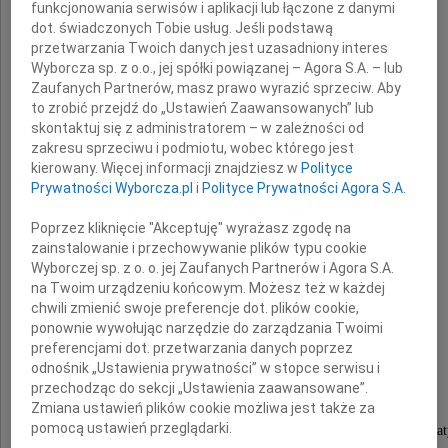
funkcjonowania serwisów i aplikacji lub łączone z danymi
Wyrazy współczucia dla
dot. świadczonych Tobie usług. Jeśli podstawą
przetwarzania Twoich danych jest uzasadniony interes
Wyborcza sp. z o.o., jej spółki powiązanej – Agora S.A. – lub
Rodziny i Najbliższych
Zaufanych Partnerów, masz prawo wyrazić sprzeciw. Aby
to zrobić przejdź do „Ustawień Zaawansowanych” lub
skontaktuj się z administratorem – w zależności od
zakresu sprzeciwu i podmiotu, wobec którego jest
z powodu śmierci
kierowany. Więcej informacji znajdziesz w
Polityce
Prywatności Wyborcza.pl
i
Polityce Prywatności Agora S.A.
Poprzez kliknięcie "Akceptuję" wyrażasz zgodę na
zainstalowanie i przechowywanie plików typu cookie
Wyborczej sp. z o. o. jej Zaufanych Partnerów i Agora S.A.
na Twoim urządzeniu końcowym. Możesz też w każdej
chwili zmienić swoje preferencje dot. plików cookie,
ponownie wywołując narzędzie do zarządzania Twoimi
Jana Kurpa
preferencjami dot. przetwarzania danych poprzez
odnośnik „Ustawienia prywatności” w stopce serwisu i
przechodząc do sekcji „Ustawienia zaawansowane”.
Nauczyciela i dyrektora szkół,
Zmiana ustawień plików cookie możliwa jest także za
pomocą ustawień przeglądarki.
Rzeszowskiego i Podkarpackiego Kuratora Oświat