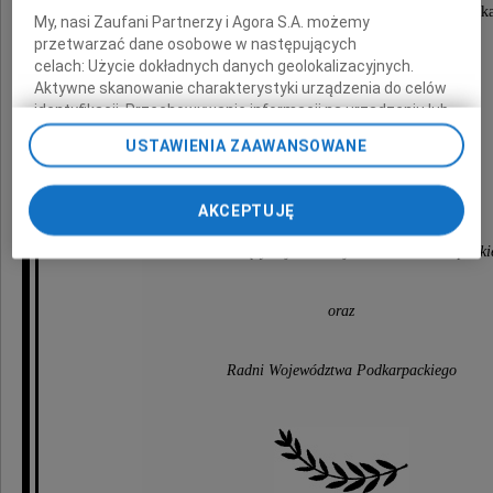
Radnego i Przewodniczącego Sejmiku Województwa Podka
My, nasi Zaufani Partnerzy i Agora S.A. możemy
Wojewody Podkarpackiego
przetwarzać dane osobowe w następujących
celach:
Użycie dokładnych danych geolokalizacyjnych.
Aktywne skanowanie charakterystyki urządzenia do celów
identyfikacji. Przechowywanie informacji na urządzeniu lub
składają
dostęp do nich. Spersonalizowane reklamy i treści, pomiar
USTAWIENIA ZAAWANSOWANE
reklam i treści, badnie odbiorców i ulepszanie usług.
Lista Zaufanych Partnerów
Jerzy Borcz
AKCEPTUJĘ
Przewodniczący Sejmiku Województwa Podkarpacki
oraz
Radni Województwa Podkarpackiego