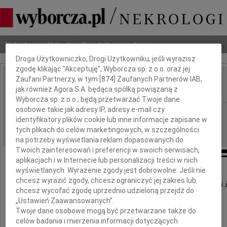
Dbamy o Twoją prywatność
Nekrologi
Odeszli
Poradnik pogrzebowy
Droga Użytkowniczko, Drogi Użytkowniku, jeśli wyrazisz
zgodę klikając "Akceptuję", Wyborcza sp. z o.o. oraz jej
Zaufani Partnerzy, w tym [
874
] Zaufanych Partnerów IAB,
Jan Krupa
jak również Agora S.A. będąca spółką powiązaną z
IMIĘ I NAZWISKO:
Wyborcza sp. z o.o., będą przetwarzać Twoje dane
osobowe takie jak adresy IP, adresy e-mail czy
Rzeszów
REGION:
identyfikatory plików cookie lub inne informacje zapisane w
07.12.2023
DATA EMISJI:
tych plikach do celów marketingowych, w szczególności
na potrzeby wyświetlania reklam dopasowanych do
Twoich zainteresowań i preferencji w swoich serwisach,
aplikacjach i w Internecie lub personalizacji treści w nich
wyświetlanych. Wyrażenie zgody jest dobrowolne. Jeśli nie
chcesz wyrazić zgody, chcesz ograniczyć jej zakres lub
"Odszedłeś tak nagle, pozostawiając smutek i wielki ż
chcesz wycofać zgodę uprzednio udzieloną przejdź do
Trudno tu będzie wszystkim bez Ciebie"
„Ustawień Zaawansowanych”.
Twoje dane osobowe mogą być przetwarzane także do
celów badania i mierzenia informacji dotyczących