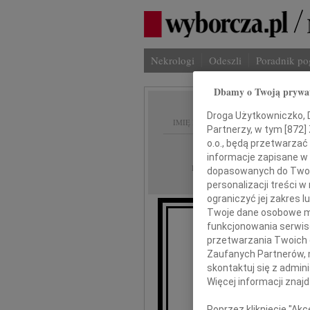
Nekrologi
Odeszli
Poradnik p
Dbamy o Twoją prywa
Droga Użytkowniczko, Dr
IMIĘ I NAZWISKO:
Partnerzy, w tym [
872
]
o.o., będą przetwarzać 
Łódź
REGION:
informacje zapisane w
31.08.2010
DATA EMISJI:
dopasowanych do Twoich
personalizacji treści 
ograniczyć jej zakres
Twoje dane osobowe mo
funkcjonowania serwisó
przetwarzania Twoich da
M
Zaufanych Partnerów, 
skontaktuj się z admin
wyrazy serde
Więcej informacji znaj
Poprzez kliknięcie "Ak