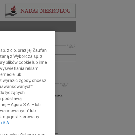
 nekrologów i wspomnień
. z o.o. oraz jej Zaufani
zwisko lub numer ogłoszenia:
ązaną z Wyborcza sp. z
ry plików cookie lub inne
wyświetlania reklam
+ szukanie zaawansowane
ernecie lub
sz wyrazić zgody, chcesz
KROLOGI
 Zaawansowanych”.
sz Gapiński
03.08.2026
Łódź
 dotyczących
ym żalem przyjęliśmy wiadomość o śmierci...
li podstawą
7.2026
Łódź
nej – Agora S.A. – lub
y głębokiego współczucia dla...
aawansowanych” lub
7.2026
Łódź
rego jest kierowany.
y współczucia Pani Janinie...
a S.A.
7.2026
Łódź
Joannie Nowińskiej wyrazy głębokiego...
ypu cookie Wyborczej sp.