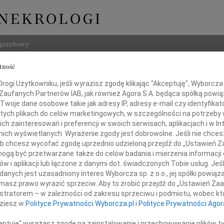
ogrzebowy
tność
Szukaj
ogi Użytkowniku, jeśli wyrazisz zgodę klikając "Akceptuję", Wyborcza sp
Imię i na
 Zaufanych Partnerów IAB, jak również Agora S.A. będąca spółką powi
Twoje dane osobowe takie jak adresy IP, adresy e-mail czy identyfikato
 tych plikach do celów marketingowych, w szczególności na potrzeby 
 zainteresowań i preferencji w swoich serwisach, aplikacjach i w Int
w nich wyświetlanych. Wyrażenie zgody jest dobrowolne. Jeśli nie chce
INNE NE
 lub chcesz wycofać zgodę uprzednio udzieloną przejdź do „Ustawień
Tadeu
gą być przetwarzane także do celów badania i mierzenia informacji
Z duż
Pani
w i aplikacji lub łączone z danymi dot. świadczonych Tobie usług. Jeś
31.0
nych jest uzasadniony interes Wyborcza sp. z o.o., jej spółki powiąza
ariannie Gromek
Wyraz
masz prawo wyrazić sprzeciw. Aby to zrobić przejdź do „Ustawień Z
29.0
istratorem – w zależności od zakresu sprzeciwu i podmiotu, wobec któ
Wyraz
cznego współczucia z powodu śmierci
dziesz w
Polityce Prywatności Wyborcza.pl
i
Polityce Prywatności Agor
27.0
Pani 
ceptuję" wyrażasz zgodę na zainstalowanie i przechowywanie plików t