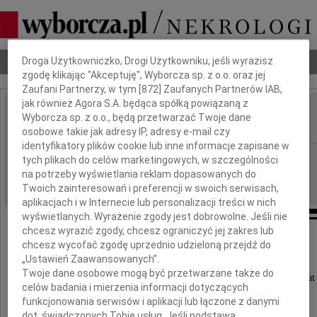
Dbamy o Twoją prywatność
Nekrologi
Odeszli
Poradnik pogrzebowy
Droga Użytkowniczko, Drogi Użytkowniku, jeśli wyrazisz
zgodę klikając "Akceptuję", Wyborcza sp. z o.o. oraz jej
Zaufani Partnerzy, w tym [
872
] Zaufanych Partnerów IAB,
jak również Agora S.A. będąca spółką powiązaną z
Kazimierz Trzaskowski
Wyborcza sp. z o.o., będą przetwarzać Twoje dane
IMIĘ I NAZWISKO:
osobowe takie jak adresy IP, adresy e-mail czy
identyfikatory plików cookie lub inne informacje zapisane w
Katowice
REGION:
tych plikach do celów marketingowych, w szczególności
na potrzeby wyświetlania reklam dopasowanych do
28.11.2023
DATA EMISJI:
Twoich zainteresowań i preferencji w swoich serwisach,
aplikacjach i w Internecie lub personalizacji treści w nich
wyświetlanych. Wyrażenie zgody jest dobrowolne. Jeśli nie
chcesz wyrazić zgody, chcesz ograniczyć jej zakres lub
chcesz wycofać zgodę uprzednio udzieloną przejdź do
Z głębokim żalem zawiadamiamy,
„Ustawień Zaawansowanych”.
Twoje dane osobowe mogą być przetwarzane także do
że 24 listopada 2023 roku zmarł w wieku 93 lat
celów badania i mierzenia informacji dotyczących
funkcjonowania serwisów i aplikacji lub łączone z danymi
dot. świadczonych Tobie usług. Jeśli podstawą