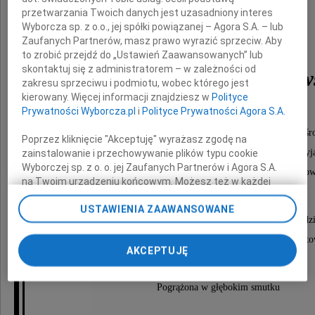
przetwarzania Twoich danych jest uzasadniony interes
Wyborcza sp. z o.o., jej spółki powiązanej – Agora S.A. – lub
Zaufanych Partnerów, masz prawo wyrazić sprzeciw. Aby
to zrobić przejdź do „Ustawień Zaawansowanych” lub
skontaktuj się z administratorem – w zależności od
mgr Kazimierz Trzaskow
zakresu sprzeciwu i podmiotu, wobec którego jest
kierowany. Więcej informacji znajdziesz w
Polityce
Prywatności Wyborcza.pl
i
Polityce Prywatności Agora S.A.
dyrektor ds. pracowniczych Huty Katowice. Wieloletni szef oś
Poprzez kliknięcie "Akceptuję" wyrażasz zgodę na
i motywacji pracy Zakładów Koksowniczych "Przyj
zainstalowanie i przechowywanie plików typu cookie
Wyborczej sp. z o. o. jej Zaufanych Partnerów i Agora S.A.
oraz główny księgowy firmy Elektryk Serwis Katow
na Twoim urządzeniu końcowym. Możesz też w każdej
chwili zmienić swoje preferencje dot. plików cookie,
USTAWIENIA ZAAWANSOWANE
ponownie wywołując narzędzie do zarządzania Twoimi
Msza żałobna odbędzie się 28 listopada 2023 roku o godzi
preferencjami dot. przetwarzania danych poprzez
odnośnik „Ustawienia prywatności” w stopce serwisu i
w kaplicy na cmentarzu przy ul. Francuskiej 26 w Kato
AKCEPTUJĘ
przechodząc do sekcji „Ustawienia zaawansowane”.
Zmiana ustawień plików cookie możliwa jest także za
pomocą ustawień przeglądarki.
Pogrążona w głębokim smutku
My, nasi Zaufani Partnerzy i Agora S.A. możemy