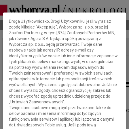
Dbamy o Twoją prywatność
Droga Użytkowniczko, Drogi Użytkowniku, jeśli wyrazisz
Nekrologi
Odeszli
Poradnik pogrzebowy
zgodę klikając "Akceptuję", Wyborcza sp. z o.o. oraz jej
Zaufani Partnerzy, w tym [
874
] Zaufanych Partnerów IAB,
jak również Agora S.A. będąca spółką powiązaną z
Wyborcza sp. z o.o., będą przetwarzać Twoje dane
osobowe takie jak adresy IP, adresy e-mail czy
IMIĘ I NAZWISKO:
identyfikatory plików cookie lub inne informacje zapisane w
Łódź
tych plikach do celów marketingowych, w szczególności
REGION:
na potrzeby wyświetlania reklam dopasowanych do
01.09.2010
DATA EMISJI:
Twoich zainteresowań i preferencji w swoich serwisach,
aplikacjach i w Internecie lub personalizacji treści w nich
wyświetlanych. Wyrażenie zgody jest dobrowolne. Jeśli nie
chcesz wyrazić zgody, chcesz ograniczyć jej zakres lub
Panu
chcesz wycofać zgodę uprzednio udzieloną przejdź do
Andrzejowi Gawrońskiemu
„Ustawień Zaawansowanych”.
Twoje dane osobowe mogą być przetwarzane także do
wyrazy głębokiego współczucia z powodu śmierci C
celów badania i mierzenia informacji dotyczących
Joanny
funkcjonowania serwisów i aplikacji lub łączone z danymi
dot. świadczonych Tobie usług. Jeśli podstawą