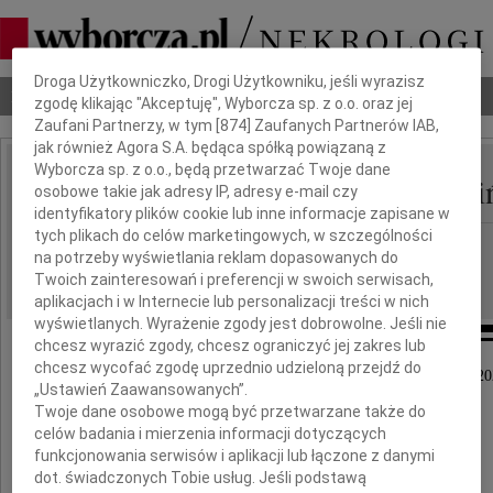
Dbamy o Twoją prywatność
Droga Użytkowniczko, Drogi Użytkowniku, jeśli wyrazisz
Nekrologi
Odeszli
Poradnik pogrzebowy
zgodę klikając "Akceptuję", Wyborcza sp. z o.o. oraz jej
Zaufani Partnerzy, w tym [
874
] Zaufanych Partnerów IAB,
jak również Agora S.A. będąca spółką powiązaną z
Wyborcza sp. z o.o., będą przetwarzać Twoje dane
Elżbieta Jabłońska-Bieli
osobowe takie jak adresy IP, adresy e-mail czy
IMIĘ I NAZWISKO:
identyfikatory plików cookie lub inne informacje zapisane w
tych plikach do celów marketingowych, w szczególności
Katowice
REGION:
na potrzeby wyświetlania reklam dopasowanych do
22.11.2023
DATA EMISJI:
Twoich zainteresowań i preferencji w swoich serwisach,
aplikacjach i w Internecie lub personalizacji treści w nich
wyświetlanych. Wyrażenie zgody jest dobrowolne. Jeśli nie
chcesz wyrazić zgody, chcesz ograniczyć jej zakres lub
chcesz wycofać zgodę uprzednio udzieloną przejdź do
Z głębokim żalem zawiadamiamy, że 17 listopada 20
„Ustawień Zaawansowanych”.
odeszła nasza Mama i Przyjaciółka
Twoje dane osobowe mogą być przetwarzane także do
celów badania i mierzenia informacji dotyczących
funkcjonowania serwisów i aplikacji lub łączone z danymi
dot. świadczonych Tobie usług. Jeśli podstawą