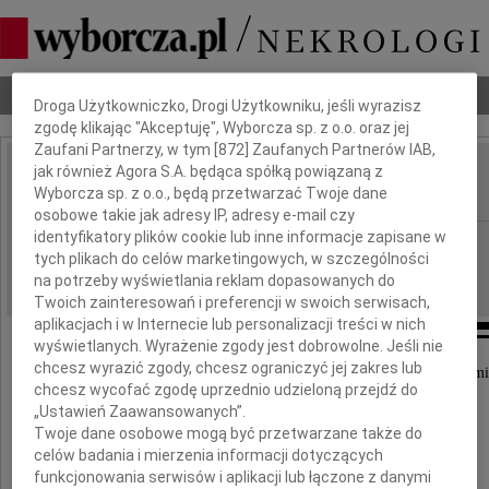
Dbamy o Twoją prywatność
Nekrologi
Odeszli
Poradnik pogrzebowy
Droga Użytkowniczko, Drogi Użytkowniku, jeśli wyrazisz
zgodę klikając "Akceptuję", Wyborcza sp. z o.o. oraz jej
Zaufani Partnerzy, w tym [
872
] Zaufanych Partnerów IAB,
jak również Agora S.A. będąca spółką powiązaną z
Hanna Gucwińska
Wyborcza sp. z o.o., będą przetwarzać Twoje dane
IMIĘ I NAZWISKO:
osobowe takie jak adresy IP, adresy e-mail czy
identyfikatory plików cookie lub inne informacje zapisane w
Wrocław
REGION:
tych plikach do celów marketingowych, w szczególności
14.11.2023
DATA EMISJI:
na potrzeby wyświetlania reklam dopasowanych do
Twoich zainteresowań i preferencji w swoich serwisach,
aplikacjach i w Internecie lub personalizacji treści w nich
wyświetlanych. Wyrażenie zgody jest dobrowolne. Jeśli nie
chcesz wyrazić zgody, chcesz ograniczyć jej zakres lub
Z ogromnym smutkiem przyjąłem wiadomość o śmi
chcesz wycofać zgodę uprzednio udzieloną przejdź do
„Ustawień Zaawansowanych”.
Twoje dane osobowe mogą być przetwarzane także do
Hanny Gucwińskiej
celów badania i mierzenia informacji dotyczących
funkcjonowania serwisów i aplikacji lub łączone z danymi