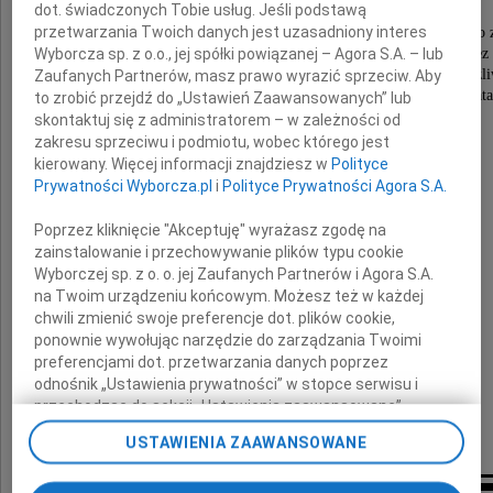
dot. świadczonych Tobie usług. Jeśli podstawą
przetwarzania Twoich danych jest uzasadniony interes
wieloletniej, legendarnej dyrektorki wrocławskiego 
Wyborcza sp. z o.o., jej spółki powiązanej – Agora S.A. – lub
wybitnej postaci sławiącej Wrocław, która m.in. poprze
"Z kamerą wśród zwierząt" uczyła nas dobroci, wrażli
Zaufanych Partnerów, masz prawo wyrazić sprzeciw. Aby
a także miłości wobec całego zwierzęcego świata
to zrobić przejdź do „Ustawień Zaawansowanych” lub
skontaktuj się z administratorem – w zależności od
zakresu sprzeciwu i podmiotu, wobec którego jest
kierowany. Więcej informacji znajdziesz w
Polityce
Prywatności Wyborcza.pl
i
Polityce Prywatności Agora S.A.
Poprzez kliknięcie "Akceptuję" wyrażasz zgodę na
Rodzinie i Najbliższym
zainstalowanie i przechowywanie plików typu cookie
Wyborczej sp. z o. o. jej Zaufanych Partnerów i Agora S.A.
na Twoim urządzeniu końcowym. Możesz też w każdej
składam
chwili zmienić swoje preferencje dot. plików cookie,
wyrazy współczucia
ponownie wywołując narzędzie do zarządzania Twoimi
preferencjami dot. przetwarzania danych poprzez
odnośnik „Ustawienia prywatności” w stopce serwisu i
Prezydent Wrocławia
przechodząc do sekcji „Ustawienia zaawansowane”.
Zmiana ustawień plików cookie możliwa jest także za
Jacek Sutryk
USTAWIENIA ZAAWANSOWANE
pomocą ustawień przeglądarki.