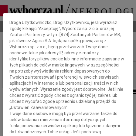
Dbamy o Twoją prywatność
Droga Użytkowniczko, Drogi Użytkowniku, jeśli wyrazisz
Nekrologi
Odeszli
Poradnik pogrzebowy
zgodę klikając "Akceptuję", Wyborcza sp. z o.o. oraz jej
Zaufani Partnerzy, w tym [
874
] Zaufanych Partnerów IAB,
jak również Agora S.A. będąca spółką powiązaną z
Wyborcza sp. z o.o., będą przetwarzać Twoje dane
Wincenty Turek
osobowe takie jak adresy IP, adresy e-mail czy
IMIĘ I NAZWISKO:
identyfikatory plików cookie lub inne informacje zapisane w
tych plikach do celów marketingowych, w szczególności
Katowice
REGION:
na potrzeby wyświetlania reklam dopasowanych do
13.11.2023
DATA EMISJI:
Twoich zainteresowań i preferencji w swoich serwisach,
aplikacjach i w Internecie lub personalizacji treści w nich
wyświetlanych. Wyrażenie zgody jest dobrowolne. Jeśli nie
chcesz wyrazić zgody, chcesz ograniczyć jej zakres lub
chcesz wycofać zgodę uprzednio udzieloną przejdź do
Z głębokim żalem żegnamy
„Ustawień Zaawansowanych”.
Twoje dane osobowe mogą być przetwarzane także do
celów badania i mierzenia informacji dotyczących
funkcjonowania serwisów i aplikacji lub łączone z danymi
dot. świadczonych Tobie usług. Jeśli podstawą