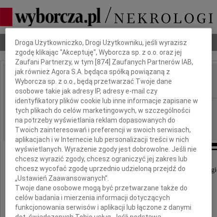
Dbamy o Twoją prywatność
Nekrologi
Odeszli
Poradnik pogrzebowy
Droga Użytkowniczko, Drogi Użytkowniku, jeśli wyrazisz
zgodę klikając "Akceptuję", Wyborcza sp. z o.o. oraz jej
Zaufani Partnerzy, w tym [
874
] Zaufanych Partnerów IAB,
jak również Agora S.A. będąca spółką powiązaną z
Tomasz Olbrycht
Wyborcza sp. z o.o., będą przetwarzać Twoje dane
IMIĘ I NAZWISKO:
osobowe takie jak adresy IP, adresy e-mail czy
identyfikatory plików cookie lub inne informacje zapisane w
GAZETA_AREA_CODE.R6, Opole
REGION:
tych plikach do celów marketingowych, w szczególności
na potrzeby wyświetlania reklam dopasowanych do
16.11.2023
DATA EMISJI:
Twoich zainteresowań i preferencji w swoich serwisach,
aplikacjach i w Internecie lub personalizacji treści w nich
wyświetlanych. Wyrażenie zgody jest dobrowolne. Jeśli nie
chcesz wyrazić zgody, chcesz ograniczyć jej zakres lub
chcesz wycofać zgodę uprzednio udzieloną przejdź do
Z głębokim żalem i smutkiem przyjęliśmy wiadomość o tragi
„Ustawień Zaawansowanych”.
Twoje dane osobowe mogą być przetwarzane także do
celów badania i mierzenia informacji dotyczących
funkcjonowania serwisów i aplikacji lub łączone z danymi