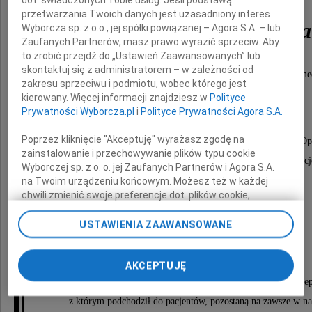
dot. świadczonych Tobie usług. Jeśli podstawą
przetwarzania Twoich danych jest uzasadniony interes
dr Tomasza Olbrychta
Wyborcza sp. z o.o., jej spółki powiązanej – Agora S.A. – lub
Zaufanych Partnerów, masz prawo wyrazić sprzeciw. Aby
to zrobić przejdź do „Ustawień Zaawansowanych” lub
skontaktuj się z administratorem – w zależności od
zdolnego neurochirurga, którego pasja i oddanie dla m
zakresu sprzeciwu i podmiotu, wobec którego jest
były źródłem inspiracji dla nas wszystkich.
kierowany. Więcej informacji znajdziesz w
Polityce
Prywatności Wyborcza.pl
i
Polityce Prywatności Agora S.A.
Poprzez kliknięcie "Akceptuję" wyrażasz zgodę na
Jako Zespół Oddziału i Kliniki Neurochirurgii w Op
zainstalowanie i przechowywanie plików typu cookie
pragniemy wyrazić nasze najszczersze kondolencj
Wyborczej sp. z o. o. jej Zaufanych Partnerów i Agora S.A.
na Twoim urządzeniu końcowym. Możesz też w każdej
chwili zmienić swoje preferencje dot. plików cookie,
Rodzinie, Przyjaciołom
ponownie wywołując narzędzie do zarządzania Twoimi
preferencjami dot. przetwarzania danych poprzez
USTAWIENIA ZAAWANSOWANE
i wszystkim, którzy mieli przyjemność
odnośnik „Ustawienia prywatności” w stopce serwisu i
znać i pracować z Tomaszem.
przechodząc do sekcji „Ustawienia zaawansowane”.
Zmiana ustawień plików cookie możliwa jest także za
AKCEPTUJĘ
pomocą ustawień przeglądarki.
Jego niezachwiana determinacja, umiejętności i ciep
z którym podchodził do pacjentów, pozostaną na zawsze w na
My, nasi Zaufani Partnerzy i Agora S.A. możemy