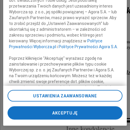
dot. świadczonych Tobie usług. Jeśli podstawą
przetwarzania Twoich danych jest uzasadniony interes
lek. Janusz Grzesicza
Wyborcza sp. z o.o., jej spółki powiązanej – Agora S.A. – lub
Zaufanych Partnerów, masz prawo wyrazić sprzeciw. Aby
to zrobić przejdź do „Ustawień Zaawansowanych” lub
Znany wrocławski urolog,
skontaktuj się z administratorem – w zależności od
członek założyciel Klubu Rotary Wrocław.
zakresu sprzeciwu i podmiotu, wobec którego jest
kierowany. Więcej informacji znajdziesz w
Polityce
Był wspaniałym, życzliwym człowiekiem, zawsze gotowym bezint
Prywatności Wyborcza.pl
i
Polityce Prywatności Agora S.A.
innym. Pogodny, uśmiechnięty, dowcipny, wielki miłośnik czy
Taki pozostanie w naszej pamięci.
Poprzez kliknięcie "Akceptuję" wyrażasz zgodę na
zainstalowanie i przechowywanie plików typu cookie
Wyborczej sp. z o. o. jej Zaufanych Partnerów i Agora S.A.
Żonie - Grażynie oraz córkom z rod
na Twoim urządzeniu końcowym. Możesz też w każdej
chwili zmienić swoje preferencje dot. plików cookie,
i wszystkim bliskim
ponownie wywołując narzędzie do zarządzania Twoimi
preferencjami dot. przetwarzania danych poprzez
USTAWIENIA ZAAWANSOWANE
składamy z serca płynące kondolencje
odnośnik „Ustawienia prywatności” w stopce serwisu i
przechodząc do sekcji „Ustawienia zaawansowane”.
Zmiana ustawień plików cookie możliwa jest także za
przyjaciele z Klubu Rotary Wrocław
AKCEPTUJĘ
pomocą ustawień przeglądarki.
Inne kondolencje
My, nasi Zaufani Partnerzy i Agora S.A. możemy