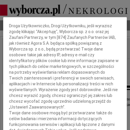
Dbamy o Twoją prywatność
Nekrologi
Odeszli
Poradnik pogrzebowy
Droga Użytkowniczko, Drogi Użytkowniku, jeśli wyrazisz
zgodę klikając "Akceptuję", Wyborcza sp. z o.o. oraz jej
Zaufani Partnerzy, w tym [
874
] Zaufanych Partnerów IAB,
jak również Agora S.A. będąca spółką powiązaną z
Janusz Grzesiczak
Wyborcza sp. z o.o., będą przetwarzać Twoje dane
IMIĘ I NAZWISKO:
osobowe takie jak adresy IP, adresy e-mail czy
identyfikatory plików cookie lub inne informacje zapisane w
Wrocław
REGION:
tych plikach do celów marketingowych, w szczególności
07.11.2023
na potrzeby wyświetlania reklam dopasowanych do
DATA EMISJI:
Twoich zainteresowań i preferencji w swoich serwisach,
aplikacjach i w Internecie lub personalizacji treści w nich
wyświetlanych. Wyrażenie zgody jest dobrowolne. Jeśli nie
chcesz wyrazić zgody, chcesz ograniczyć jej zakres lub
Z głębokim żalem i smutkiem przyjęliśmy wiadomo
chcesz wycofać zgodę uprzednio udzieloną przejdź do
że w dniu 1 listopada 2023 zmarł nagle nasz Przyjac
„Ustawień Zaawansowanych”.
Twoje dane osobowe mogą być przetwarzane także do
celów badania i mierzenia informacji dotyczących
funkcjonowania serwisów i aplikacji lub łączone z danymi