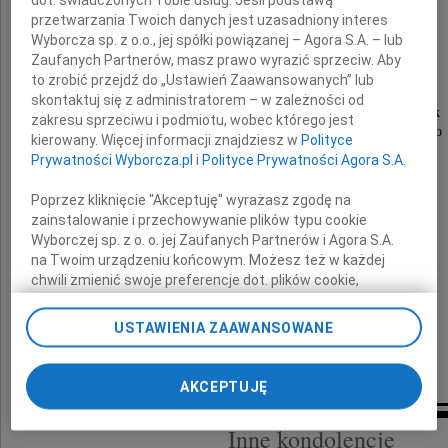
dot. świadczonych Tobie usług. Jeśli podstawą
Henryk Bednarski
przetwarzania Twoich danych jest uzasadniony interes
Wyborcza sp. z o.o., jej spółki powiązanej – Agora S.A. – lub
Zaufanych Partnerów, masz prawo wyrazić sprzeciw. Aby
to zrobić przejdź do „Ustawień Zaawansowanych” lub
wybitny uczony i działacz społeczny
skontaktuj się z administratorem – w zależności od
życzliwy kolega, szlachetny i mądry człowiek
zakresu sprzeciwu i podmiotu, wobec którego jest
wieloletni Przewodniczący Zarządu Głównego
kierowany. Więcej informacji znajdziesz w
Polityce
Społecznego Towarzystwa Polska Ukraina
Prywatności Wyborcza.pl
i
Polityce Prywatności Agora S.A.
a obecnie jego Honorowy Przewodniczący
Poprzez kliknięcie "Akceptuję" wyrażasz zgodę na
zainstalowanie i przechowywanie plików typu cookie
Wyborczej sp. z o. o. jej Zaufanych Partnerów i Agora S.A.
na Twoim urządzeniu końcowym. Możesz też w każdej
chwili zmienić swoje preferencje dot. plików cookie,
Żegnaj Profesorze!
ponownie wywołując narzędzie do zarządzania Twoimi
preferencjami dot. przetwarzania danych poprzez
USTAWIENIA ZAAWANSOWANE
odnośnik „Ustawienia prywatności” w stopce serwisu i
Zarząd STP-U
przechodząc do sekcji „Ustawienia zaawansowane”.
Zmiana ustawień plików cookie możliwa jest także za
AKCEPTUJĘ
pomocą ustawień przeglądarki.
Inne kondolencje
My, nasi Zaufani Partnerzy i Agora S.A. możemy