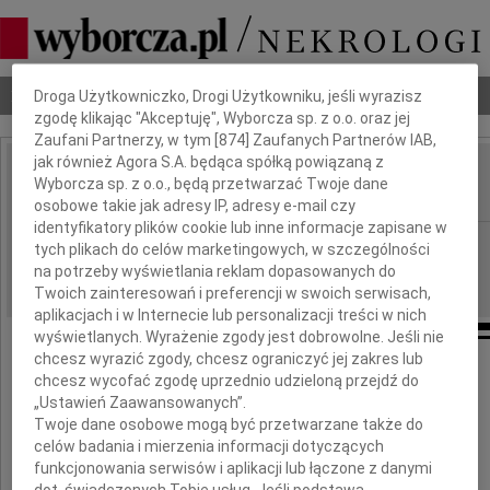
Dbamy o Twoją prywatność
Nekrologi
Odeszli
Poradnik pogrzebowy
Droga Użytkowniczko, Drogi Użytkowniku, jeśli wyrazisz
zgodę klikając "Akceptuję", Wyborcza sp. z o.o. oraz jej
Zaufani Partnerzy, w tym [
874
] Zaufanych Partnerów IAB,
jak również Agora S.A. będąca spółką powiązaną z
Henryk Bednarski
Wyborcza sp. z o.o., będą przetwarzać Twoje dane
IMIĘ I NAZWISKO:
osobowe takie jak adresy IP, adresy e-mail czy
identyfikatory plików cookie lub inne informacje zapisane w
GAZETA_AREA_CODE.BS, Bydgoszcz
REGION:
tych plikach do celów marketingowych, w szczególności
na potrzeby wyświetlania reklam dopasowanych do
10.11.2023
DATA EMISJI:
Twoich zainteresowań i preferencji w swoich serwisach,
aplikacjach i w Internecie lub personalizacji treści w nich
wyświetlanych. Wyrażenie zgody jest dobrowolne. Jeśli nie
chcesz wyrazić zgody, chcesz ograniczyć jej zakres lub
chcesz wycofać zgodę uprzednio udzieloną przejdź do
Odszedł
„Ustawień Zaawansowanych”.
Twoje dane osobowe mogą być przetwarzane także do
Profesor
celów badania i mierzenia informacji dotyczących
funkcjonowania serwisów i aplikacji lub łączone z danymi