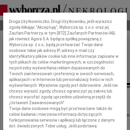
Dbamy o Twoją prywatność
Droga Użytkowniczko, Drogi Użytkowniku, jeśli wyrazisz
Nekrologi
Odeszli
Poradnik pogrzebowy
zgodę klikając "Akceptuję", Wyborcza sp. z o.o. oraz jej
Zaufani Partnerzy, w tym [
872
] Zaufanych Partnerów IAB,
jak również Agora S.A. będąca spółką powiązaną z
Wyborcza sp. z o.o., będą przetwarzać Twoje dane
osobowe takie jak adresy IP, adresy e-mail czy
IMIĘ I NAZWISKO:
identyfikatory plików cookie lub inne informacje zapisane w
Wrocław
tych plikach do celów marketingowych, w szczególności
REGION:
na potrzeby wyświetlania reklam dopasowanych do
03.11.2023
DATA EMISJI:
Twoich zainteresowań i preferencji w swoich serwisach,
aplikacjach i w Internecie lub personalizacji treści w nich
wyświetlanych. Wyrażenie zgody jest dobrowolne. Jeśli nie
chcesz wyrazić zgody, chcesz ograniczyć jej zakres lub
chcesz wycofać zgodę uprzednio udzieloną przejdź do
Iwonie Gertrudziak
„Ustawień Zaawansowanych”.
Twoje dane osobowe mogą być przetwarzane także do
celów badania i mierzenia informacji dotyczących
wyrazy głębokiego współczucia z powodu śmierc
funkcjonowania serwisów i aplikacji lub łączone z danymi
dot. świadczonych Tobie usług. Jeśli podstawą