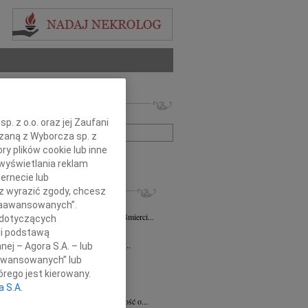
 nekrologów i wspomnień
zwisko lub numer ogłoszenia:
. z o.o. oraz jej Zaufani
ązaną z Wyborcza sp. z
ry plików cookie lub inne
+ szukanie zaawansowane
wyświetlania reklam
ernecie lub
KROLOGI
sz wyrazić zgody, chcesz
iew Święch
07.08.2026
Kraków
 Zaawansowanych”.
ym smutkiem przyjąłem wiadomość o śmierci...
 dotyczących
7.2026
Kraków
li podstawą
Jackowi Gryzło Wiceprezesowi Areny...
nej – Agora S.A. – lub
aawansowanych” lub
ina Witek
20.07.2026
Kraków
bokim smutkiem i żalem przyjęliśmy...
rego jest kierowany.
a S.A.
a Słowińska
20.07.2026
Kraków
rzymim smutkiem przyjęliśmy wiadomość o...