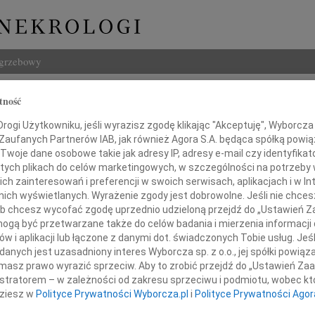
ogrzebowy
Szukaj
tność
a Polak
Imię i na
ogi Użytkowniku, jeśli wyrazisz zgodę klikając "Akceptuję", Wyborcza sp
 Zaufanych Partnerów IAB, jak również Agora S.A. będąca spółką powi
Twoje dane osobowe takie jak adresy IP, adresy e-mail czy identyfikato
 tych plikach do celów marketingowych, w szczególności na potrzeby 
 zainteresowań i preferencji w swoich serwisach, aplikacjach i w Int
INNE NE
w nich wyświetlanych. Wyrażenie zgody jest dobrowolne. Jeśli nie chce
Zbign
 lub chcesz wycofać zgodę uprzednio udzieloną przejdź do „Ustawień
Z duż
gą być przetwarzane także do celów badania i mierzenia informacji
24.0
w i aplikacji lub łączone z danymi dot. świadczonych Tobie usług. Jeś
Panu 
nych jest uzasadniony interes Wyborcza sp. z o.o., jej spółki powiąza
rają nigdy Ci, o których pamiętamy
masz prawo wyrazić sprzeciw. Aby to zrobić przejdź do „Ustawień Z
Karol
 pamięć to nieśmiertelność"
Z głę
istratorem – w zależności od zakresu sprzeciwu i podmiotu, wobec któ
dziesz w
Polityce Prywatności Wyborcza.pl
i
Polityce Prywatności Agor
Joann
e smutkiem żegnamy naszą
Z olb