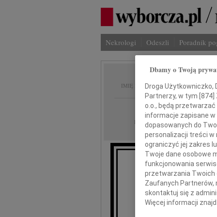
Nekrologi
Odeszli
Poradnik p
Dbamy o Twoją prywa
Urszul
IMIĘ I NAZWISKO:
Droga Użytkowniczko, Dr
Partnerzy, w tym [
874
]
o.o., będą przetwarzać 
Kraków
REGION:
informacje zapisane w
27.10.2023
DATA EMISJI:
dopasowanych do Twoich
personalizacji treści 
ograniczyć jej zakres
Twoje dane osobowe mo
funkcjonowania serwisó
przetwarzania Twoich da
"Nie umie
Zaufanych Partnerów, 
bo
skontaktuj się z admin
Więcej informacji znaj
Z