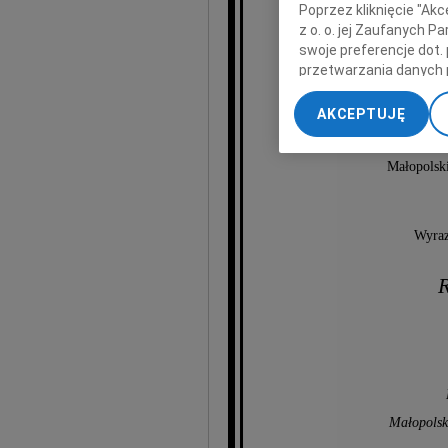
Poprzez kliknięcie "Ak
z o. o. jej Zaufanych 
swoje preferencje dot.
przetwarzania danych 
U
„Ustawienia zaawansow
AKCEPTUJĘ
My, nasi Zaufani Part
dokładnych danych geol
Małopolsk
Przechowywanie informa
treści, badnie odbiorcó
Wyraz
R
Małopolsk