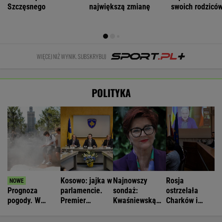
Szczęsnego
największą zmianę
swoich rodzicó
WIĘCEJ NIŻ WYNIK. SUBSKRYBUJ
POLITYKA
Kosowo: jajka w
Najnowszy
Rosja
Prognoza
parlamencie.
sondaż:
ostrzelała
pogody. W
Premier
Kwaśniewską
Charków i
poniedziałek
zaatakowany
najlepszą
Odessę.
może nawet
podczas obrad
pierwszą damą
Zginęły dwie