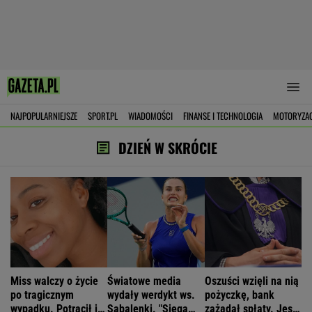
NAJPOPULARNIEJSZE
SPORT.PL
WIADOMOŚCI
FINANSE I TECHNOLOGIA
MOTORYZA
DZIEŃ W SKRÓCIE
Miss walczy o życie
Światowe media
Oszuści wzięli na nią
po tragicznym
wydały werdykt ws.
pożyczkę, bank
wypadku. Potrącił ją
Sabalenki. "Sięga
zażądał spłaty. Jest