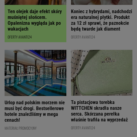
Ten olejek daje efekt skóry
Koniec z hybrydami, nadchodzi
muśniętej słońcem.
era naturalnej płytki. Produkt
Opalenizna wygląda jak po
za 12 zł sprawi, że paznokcie
wakacjach
będą twarde jak diament
OFERTY AVANTI24
OFERTY AVANTI24
Ta pistacjowa torebka
Urlop nad polskim morzem nie
WITTCHEN skradła nasze
musi być drogi. Bestsellerowe
serca. Skórzana perełka
hotele znaleźliśmy w mega
właśnie trafiła na wyprzedaż
cenach!
OFERTY AVANTI24
MATERIAŁ PROMOCYJNY