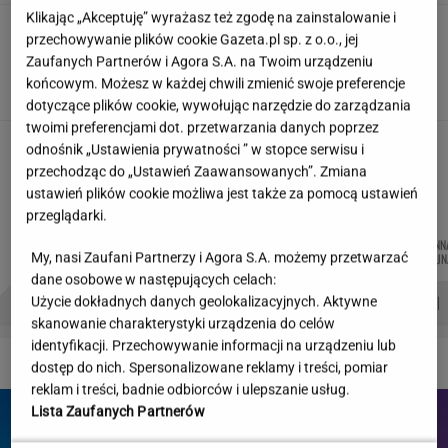
Klikając „Akceptuję” wyrażasz też zgodę na zainstalowanie i
"Wymieniłam mojego byłego na
przechowywanie plików cookie Gazeta.pl sp. z o.o., jej
jego wujka milionera". Tak wciągają
Zaufanych Partnerów i Agora S.A. na Twoim urządzeniu
mikrodramy
końcowym. Możesz w każdej chwili zmienić swoje preferencje
SUBSKRYPCJA
dotyczące plików cookie, wywołując narzędzie do zarządzania
twoimi preferencjami dot. przetwarzania danych poprzez
Teściowa mówi, że jest mamą jej
odnośnik „Ustawienia prywatności ” w stopce serwisu i
dziecka. "Chyba oszaleję"
przechodząc do „Ustawień Zaawansowanych”. Zmiana
KLAUDIA KIERZKOWSKA
ustawień plików cookie możliwa jest także za pomocą ustawień
przeglądarki.
MARTA
MIŁOSZ
MARCIN
JOANN
Autorzy:
My, nasi Zaufani Partnerzy i Agora S.A. możemy przetwarzać
KORYCKA
WIATROWSKI-BUJACZ
KOZŁOWSKI
CHOJN
dane osobowe w następujących celach:
PROBLEMY POLSKICH SIATKARZY
ZNAK Z '30'
WISŁAWA SZYMBORSKA
Użycie dokładnych danych geolokalizacyjnych. Aktywne
skanowanie charakterystyki urządzenia do celów
identyfikacji. Przechowywanie informacji na urządzeniu lub
DZIEJE SIĘ!
dostęp do nich. Spersonalizowane reklamy i treści, pomiar
reklam i treści, badnie odbiorców i ulepszanie usług.
Lista Zaufanych Partnerów