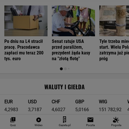
Po dniu na L4 stracił
Senat ratuje USA
Tyle trzeba mie
pracę. Pracodawca
przed paraliżem,
start. Wielu Po
zapłaci mu teraz 200
prezydent żąda kasy
zatrzyma już pi
tys. euro
na "złotą flotę"
próg
WALUTY I GIEŁDA
EUR
USD
CHF
GBP
WIG
4,2983
3,7187
4,6027
5,0166
151 782,92
-0,09%
-0,41%
0,15%
-0,13%
-0,24%
Quiz
Wideo
Gazeta.pl
Poczta
Pogoda