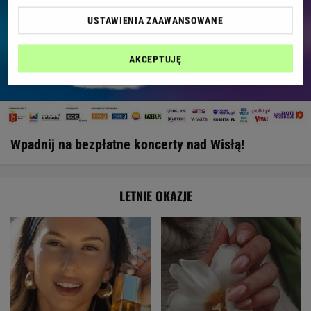
USTAWIENIA ZAAWANSOWANE
AKCEPTUJĘ
Wpadnij na bezpłatne koncerty nad Wisłą!
LETNIE OKAZJE