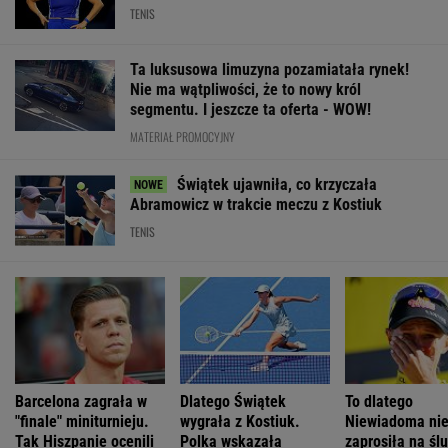
TENIS
Ta luksusowa limuzyna pozamiatała rynek!
Nie ma wątpliwości, że to nowy król
segmentu. I jeszcze ta oferta - WOW!
MATERIAŁ PROMOCYJNY
Świątek ujawniła, co krzyczała
Abramowicz w trakcie meczu z Kostiuk
TENIS
Barcelona zagrała w
Dlatego Świątek
To dlatego
"finale" miniturnieju.
wygrała z Kostiuk.
Niewiadoma ni
Tak Hiszpanie ocenili
Polka wskazała
zaprosiła na śl