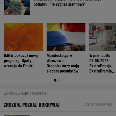
podatku. "To sygnał alarmowy"
IMGW pokazał nową
Manifestacja w
Wyniki Lotto
prognozę. Upały
Warszawie.
07.08.2026 -
wracają do Polski
Organizatorzy mają
EkstraPensja,
siedem postulatów
EkstraPremia,
EuroJackpot, K
MiniLotto, Mult
WSPÓŁPRACA PŁATNA Z WYBORCZA.PL
ZROZUM, POZNAJ, ODKRYWAJ
SEKCJA Z SUBSKRYPCJĄ