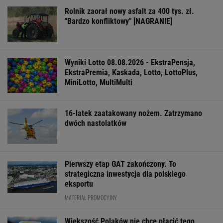
Rolnik zaorał nowy asfalt za 400 tys. zł.
"Bardzo konfliktowy" [NAGRANIE]
Wyniki Lotto 08.08.2026 - EkstraPensja,
EkstraPremia, Kaskada, Lotto, LottoPlus,
MiniLotto, MultiMulti
16-latek zaatakowany nożem. Zatrzymano
dwóch nastolatków
Pierwszy etap GAT zakończony. To
strategiczna inwestycja dla polskiego
eksportu
MATERIAŁ PROMOCYJNY
Większość Polaków nie chce płacić tego