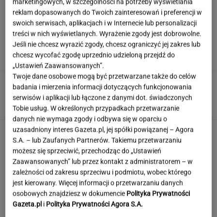
marketingowych, w szczególności na potrzeby wyświetlania
reklam dopasowanych do Twoich zainteresowań i preferencji w
swoich serwisach, aplikacjach i w Internecie lub personalizacji
Niewielu wie, że Polk jest ojczymem posłanki
treści w nich wyświetlanych. Wyrażenie zgody jest dobrowolne.
KO. Kłócą się o politykę?
Jeśli nie chcesz wyrazić zgody, chcesz ograniczyć jej zakres lub
chcesz wycofać zgodę uprzednio udzieloną przejdź do
„Ustawień Zaawansowanych”.
Twoje dane osobowe mogą być przetwarzane także do celów
Ciągnie cię do niedostępnych osób?
badania i mierzenia informacji dotyczących funkcjonowania
Psychologia mówi o powodach
serwisów i aplikacji lub łączone z danymi dot. świadczonych
Tobie usług. W określonych przypadkach przetwarzanie
danych nie wymaga zgody i odbywa się w oparciu o
uzasadniony interes Gazeta.pl, jej spółki powiązanej – Agora
Ten quiz wiedzy ogólnej odsieje inteligentnych
S.A. – lub Zaufanych Partnerów. Takiemu przetwarzaniu
i oczytanych od reszty
możesz się sprzeciwić, przechodząc do „Ustawień
Zaawansowanych” lub przez kontakt z administratorem – w
zależności od zakresu sprzeciwu i podmiotu, wobec którego
To nie droga na skróty. Matka pokazuje, jak
jest kierowany. Więcej informacji o przetwarzaniu danych
naprawdę wygląda edukacja domowa
osobowych znajdziesz w dokumencie
Polityka Prywatności
Gazeta.pl
i
Polityka Prywatności Agora S.A.
MATERIAŁ PROMOCYJNY