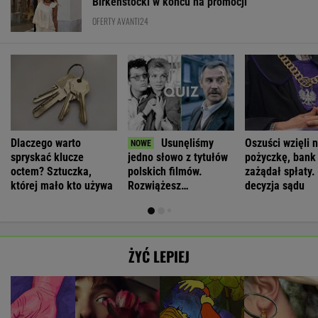
Birkenstocki w końcu na promocji
OFERTY AVANTI24
Dlaczego warto
Usunęliśmy
Oszuści wzięli n
spryskać klucze
jedno słowo z tytułów
pożyczkę, bank
octem? Sztuczka,
polskich filmów.
zażądał spłaty.
której mało kto używa
Rozwiążesz
decyzja sądu
bezbłędnie?
ŻYĆ LEPIEJ