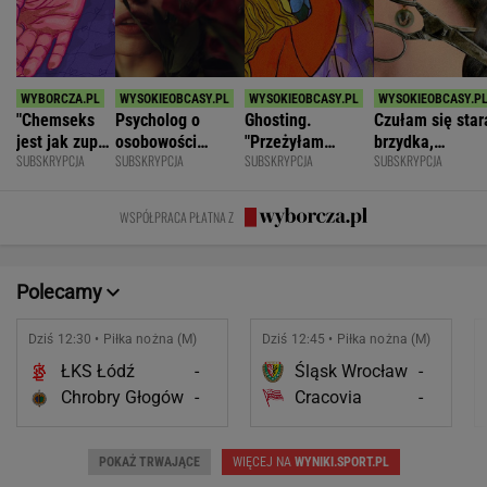
"Chemseks
Psycholog o
Ghosting.
Czułam się star
jest jak zupa.
osobowości
"Przeżyłam
brzydka,
SUBSKRYPCJA
SUBSKRYPCJA
SUBSKRYPCJA
SUBSKRYPCJA
Nażresz się,
narcystycznej:
najpiękniejszy
niepotrzebna.
za chwilę
Albo król świata,
weekend. Zaliczył
Mąż zostawił
znów jesteś
albo do niczego
mnie i znikł"
mnie dla młods
WSPÓŁPRACA PŁATNA Z
głodny"
Polecamy
Dziś 12:30 • Piłka nożna (M)
Dziś 12:45 • Piłka nożna (M)
ŁKS Łódź
-
Śląsk Wrocław
-
Chrobry Głogów
-
Cracovia
-
POKAŻ TRWAJĄCE
WIĘCEJ NA
WYNIKI.SPORT.PL