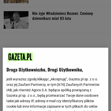
Nie żyje Włodzimierz Rezner. Ceniony
dziennikarz miał 83 lata
Droga Użytkowniczko, Drogi Użytkowniku,
jeśli wyrazisz zgodę klikając „Akceptuję”, Gazeta.pl sp. z o.o.
oraz jej Zaufani Partnerzy, w tym [
676
] Zaufanych Partnerów
IAB, jak również Agora S.A. będąca spółką powiązaną z
Gazeta.pl sp. z o.o., będą przetwarzać Twoje dane osobowe
takie jak adresy IP, adresy e-mail czy identyfikatory plików
cookie lub inne informacje zapisane w tych plikach do celów