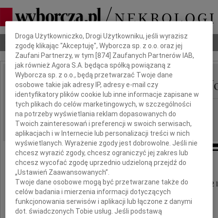
Dbamy o Twoją prywatność
Droga Użytkowniczko, Drogi Użytkowniku, jeśli wyrazisz
Nekrologi
Odeszli
Poradnik pogrzebowy
zgodę klikając "Akceptuję", Wyborcza sp. z o.o. oraz jej
Zaufani Partnerzy, w tym [
874
] Zaufanych Partnerów IAB,
jak również Agora S.A. będąca spółką powiązaną z
Wyborcza sp. z o.o., będą przetwarzać Twoje dane
Mirosław Aleksander N
osobowe takie jak adresy IP, adresy e-mail czy
IMIĘ I NAZWISKO:
identyfikatory plików cookie lub inne informacje zapisane w
tych plikach do celów marketingowych, w szczególności
Katowice
REGION:
na potrzeby wyświetlania reklam dopasowanych do
27.10.2023
DATA EMISJI:
Twoich zainteresowań i preferencji w swoich serwisach,
aplikacjach i w Internecie lub personalizacji treści w nich
wyświetlanych. Wyrażenie zgody jest dobrowolne. Jeśli nie
chcesz wyrazić zgody, chcesz ograniczyć jej zakres lub
chcesz wycofać zgodę uprzednio udzieloną przejdź do
Z głębokim żalem żegnamy
„Ustawień Zaawansowanych”.
Twoje dane osobowe mogą być przetwarzane także do
zmarłego 22 października 2023 roku w wieku 62 l
celów badania i mierzenia informacji dotyczących
funkcjonowania serwisów i aplikacji lub łączone z danymi
dot. świadczonych Tobie usług. Jeśli podstawą