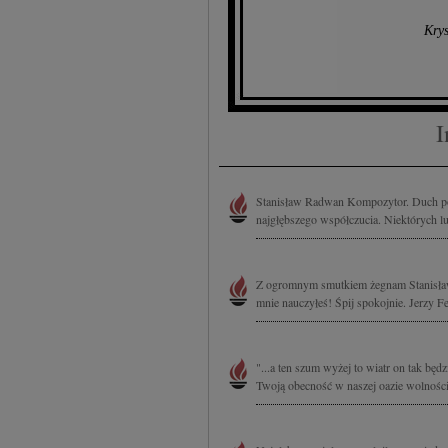
Kry
I
Stanisław Radwan Kompozytor. Duch pols
najgłębszego współczucia. Niektórych l
Z ogromnym smutkiem żegnam Stanisława
mnie nauczyłeś! Śpij spokojnie. Jerzy 
"...a ten szum wyżej to wiatr on tak bę
Twoją obecność w naszej oazie wolności