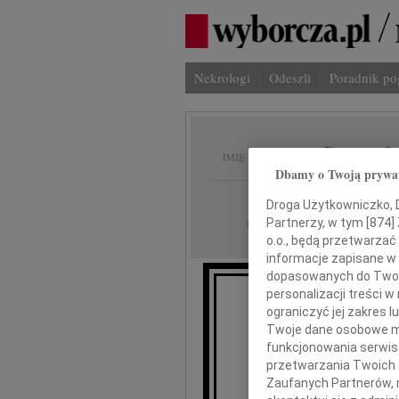
Nekrologi
Odeszli
Poradnik p
Stanis
IMIĘ I NAZWISKO:
Dbamy o Twoją prywa
Kraków
REGION:
Droga Użytkowniczko, Dr
23.10.2023
Partnerzy, w tym [
874
]
DATA EMISJI:
o.o., będą przetwarzać 
informacje zapisane w
dopasowanych do Twoich
personalizacji treści 
ograniczyć jej zakres
Twoje dane osobowe mo
Z 
funkcjonowania serwisó
przetwarzania Twoich da
Zaufanych Partnerów, 