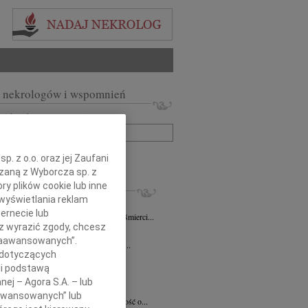
 nekrologów i wspomnień
zwisko lub numer ogłoszenia:
+ szukanie zaawansowane
. z o.o. oraz jej Zaufani
ązaną z Wyborcza sp. z
ry plików cookie lub inne
KROLOGI
wyświetlania reklam
iew Święch
07.08.2026
Kraków
ernecie lub
ym smutkiem przyjąłem wiadomość o śmierci...
sz wyrazić zgody, chcesz
7.2026
Kraków
 Zaawansowanych”.
Jackowi Gryzło Wiceprezesowi Areny...
 dotyczących
ina Witek
20.07.2026
Kraków
li podstawą
bokim smutkiem i żalem przyjęliśmy...
nej – Agora S.A. – lub
a Słowińska
20.07.2026
Kraków
aawansowanych” lub
rzymim smutkiem przyjęliśmy wiadomość o...