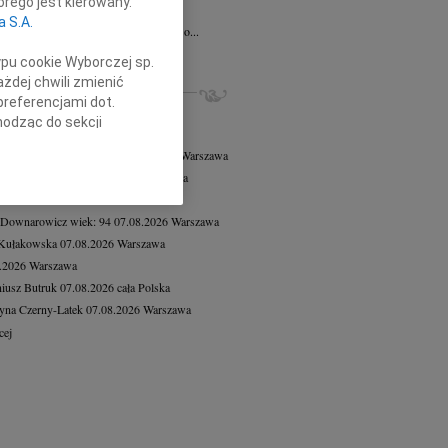
rego jest kierowany.
a Słowińska
20.07.2026
Kraków
a S.A.
bokim smutkiem przyjąłem wiadomość o...
cej
ypu cookie Wyborczej sp.
żdej chwili zmienić
ZE NEKROLOGI, KONDOLENCJE
preferencjami dot.
8.2026
Warszawa
hodząc do sekcji
8.2026
Warszawa
stawień przeglądarki.
 Tadeusz Duniec
wiek: 79
07.08.2026
Warszawa
rzata Kościelska
07.08.2026
Warszawa
h celach:
Użycie
 Pliszkiewicz
07.08.2026
cała Polska
lów identyfikacji.
 Downarowicz
wiek: 94
07.08.2026
Warszawa
ści, pomiar reklam i
 Kułakowska
07.08.2026
Warszawa
8.2026
Warszawa
iusz Butruk
07.08.2026
cała Polska
yna Czerny-Latek
07.08.2026
Warszawa
cej