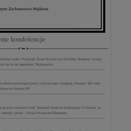
styna Zachwatowicz-Wajdowa
nne kondolencje
kiego teatru. Przyjaciel. Żonie Dorocie oraz Rodzinie składamy wyrazy
udzi nie da się zapomnieć. Wejmanowie
 Radwana Kompozytora i Artystę teatru. Dziękuję, Staszku! Tak wiele
Fedorowicz Senator RP
dzie jeszcze wieczność wiał" Stanisław Radwan Dziękujemy Ci Staszku, za
, muzyki i poezji - Twoja Piwnica pod Baranami