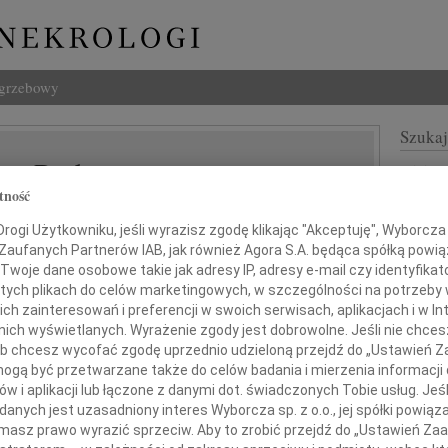
ogrzebowy
Szukaj
ław Radwan
Imię i na
tność
ogi Użytkowniku, jeśli wyrazisz zgodę klikając "Akceptuję", Wyborcza sp
 Zaufanych Partnerów IAB, jak również Agora S.A. będąca spółką powi
Twoje dane osobowe takie jak adresy IP, adresy e-mail czy identyfikato
INNE NE
 tych plikach do celów marketingowych, w szczególności na potrzeby 
Zbign
 zainteresowań i preferencji w swoich serwisach, aplikacjach i w Int
Z duż
w nich wyświetlanych. Wyrażenie zgody jest dobrowolne. Jeśli nie chce
24.0
 lub chcesz wycofać zgodę uprzednio udzieloną przejdź do „Ustawień
Panu 
gą być przetwarzane także do celów badania i mierzenia informacji
najgłębszym żalem żegnam
Karol
w i aplikacji lub łączone z danymi dot. świadczonych Tobie usług. Jeś
Z głę
nych jest uzasadniony interes Wyborcza sp. z o.o., jej spółki powiąza
Joann
masz prawo wyrazić sprzeciw. Aby to zrobić przejdź do „Ustawień Z
Z olb