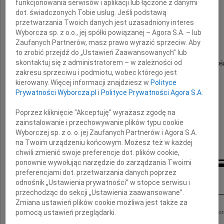
funkcjonowania serwisów i aplikacji lub łączone z danymi
dot. świadczonych Tobie usług. Jeśli podstawą
Stanisław Radwan
przetwarzania Twoich danych jest uzasadniony interes
Wyborcza sp. z o.o., jej spółki powiązanej – Agora S.A. – lub
Zaufanych Partnerów, masz prawo wyrazić sprzeciw. Aby
to zrobić przejdź do „Ustawień Zaawansowanych” lub
skontaktuj się z administratorem – w zależności od
Dziękujemy Ci Staszku, za Twoją obecność w naszej oazie wolnośc
zakresu sprzeciwu i podmiotu, wobec którego jest
kierowany. Więcej informacji znajdziesz w
Polityce
Prywatności Wyborcza.pl
i
Polityce Prywatności Agora S.A.
- Twoja Piwnica pod Baranami
Poprzez kliknięcie "Akceptuję" wyrażasz zgodę na
zainstalowanie i przechowywanie plików typu cookie
Wyborczej sp. z o. o. jej Zaufanych Partnerów i Agora S.A.
na Twoim urządzeniu końcowym. Możesz też w każdej
chwili zmienić swoje preferencje dot. plików cookie,
ponownie wywołując narzędzie do zarządzania Twoimi
preferencjami dot. przetwarzania danych poprzez
Inne kondolencje
odnośnik „Ustawienia prywatności” w stopce serwisu i
przechodząc do sekcji „Ustawienia zaawansowane”.
Zmiana ustawień plików cookie możliwa jest także za
Stanisław Radwan Kompozytor. Duch polskiego teatru. Przyjaciel. Żonie Dorocie o
pomocą ustawień przeglądarki.
najgłębszego współczucia. Niektórych ludzi nie da się zapomnieć. Wejmanowie