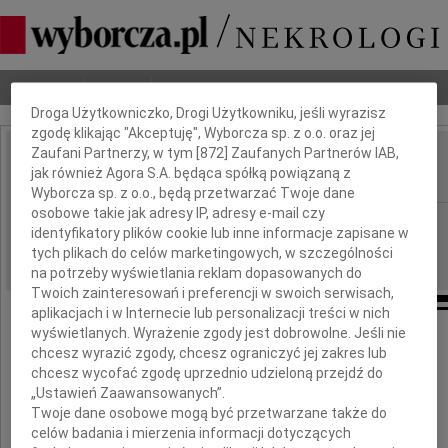
Dbamy o Twoją prywatność
Nekrologi
Odeszli
Poradnik pogrzebowy
Droga Użytkowniczko, Drogi Użytkowniku, jeśli wyrazisz
zgodę klikając "Akceptuję", Wyborcza sp. z o.o. oraz jej
Zaufani Partnerzy, w tym [
872
] Zaufanych Partnerów IAB,
Stanisław Radwan
jak również Agora S.A. będąca spółką powiązaną z
IMIĘ I NAZWISKO:
Wyborcza sp. z o.o., będą przetwarzać Twoje dane
osobowe takie jak adresy IP, adresy e-mail czy
Kraków
REGION:
identyfikatory plików cookie lub inne informacje zapisane w
20.10.2023
DATA EMISJI:
tych plikach do celów marketingowych, w szczególności
na potrzeby wyświetlania reklam dopasowanych do
Twoich zainteresowań i preferencji w swoich serwisach,
aplikacjach i w Internecie lub personalizacji treści w nich
wyświetlanych. Wyrażenie zgody jest dobrowolne. Jeśli nie
chcesz wyrazić zgody, chcesz ograniczyć jej zakres lub
"...a ten szum wyżej
chcesz wycofać zgodę uprzednio udzieloną przejdź do
„Ustawień Zaawansowanych”.
to wiatr
Twoje dane osobowe mogą być przetwarzane także do
on tak będzie jeszcze wieczność wiał"
celów badania i mierzenia informacji dotyczących