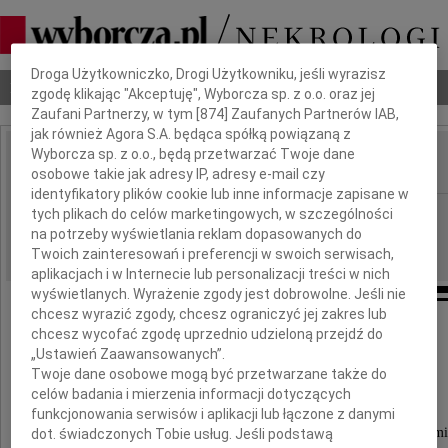
Dbamy o Twoją prywatność
Droga Użytkowniczko, Drogi Użytkowniku, jeśli wyrazisz
Nekrologi
Odeszli
Poradnik pogrzebowy
zgodę klikając "Akceptuję", Wyborcza sp. z o.o. oraz jej
Zaufani Partnerzy, w tym [
874
] Zaufanych Partnerów IAB,
jak również Agora S.A. będąca spółką powiązaną z
Wyborcza sp. z o.o., będą przetwarzać Twoje dane
osobowe takie jak adresy IP, adresy e-mail czy
IMIĘ I NAZWISKO:
identyfikatory plików cookie lub inne informacje zapisane w
Kraków
tych plikach do celów marketingowych, w szczególności
REGION:
na potrzeby wyświetlania reklam dopasowanych do
19.10.2023
DATA EMISJI:
Twoich zainteresowań i preferencji w swoich serwisach,
aplikacjach i w Internecie lub personalizacji treści w nich
wyświetlanych. Wyrażenie zgody jest dobrowolne. Jeśli nie
chcesz wyrazić zgody, chcesz ograniczyć jej zakres lub
Pani
chcesz wycofać zgodę uprzednio udzieloną przejdź do
„Ustawień Zaawansowanych”.
Twoje dane osobowe mogą być przetwarzane także do
Marii Czerwień
celów badania i mierzenia informacji dotyczących
funkcjonowania serwisów i aplikacji lub łączone z danymi
wyrazy głębokiego współczucia i żalu z powodu śmi
dot. świadczonych Tobie usług. Jeśli podstawą