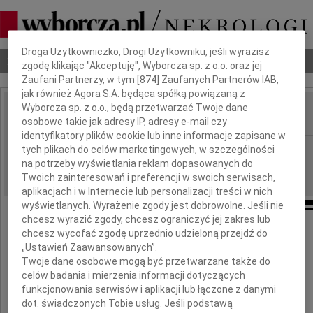
Dbamy o Twoją prywatność
Droga Użytkowniczko, Drogi Użytkowniku, jeśli wyrazisz
Nekrologi
Odeszli
Poradnik pogrzebowy
zgodę klikając "Akceptuję", Wyborcza sp. z o.o. oraz jej
Zaufani Partnerzy, w tym [
874
] Zaufanych Partnerów IAB,
jak również Agora S.A. będąca spółką powiązaną z
Wyborcza sp. z o.o., będą przetwarzać Twoje dane
osobowe takie jak adresy IP, adresy e-mail czy
IMIĘ I NAZWISKO:
identyfikatory plików cookie lub inne informacje zapisane w
Gdańsk
tych plikach do celów marketingowych, w szczególności
REGION:
na potrzeby wyświetlania reklam dopasowanych do
16.10.2023
DATA EMISJI:
Twoich zainteresowań i preferencji w swoich serwisach,
aplikacjach i w Internecie lub personalizacji treści w nich
wyświetlanych. Wyrażenie zgody jest dobrowolne. Jeśli nie
chcesz wyrazić zgody, chcesz ograniczyć jej zakres lub
chcesz wycofać zgodę uprzednio udzieloną przejdź do
Panu
„Ustawień Zaawansowanych”.
Twoje dane osobowe mogą być przetwarzane także do
Rafałowi Terleckiemu
celów badania i mierzenia informacji dotyczących
funkcjonowania serwisów i aplikacji lub łączone z danymi
dot. świadczonych Tobie usług. Jeśli podstawą
Sędziemu Sądu Apelacyjnego w Gdańsku