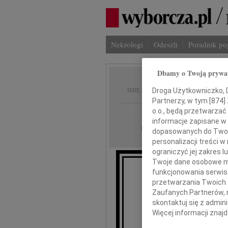
Nekrologi
Odeszli
Poradnik p
Dbamy o Twoją prywa
Krysty
IMIĘ I NAZWISKO:
Droga Użytkowniczko, Dr
Partnerzy, w tym [
874
]
o.o., będą przetwarzać 
Kraków
REGION:
informacje zapisane w
13.10.2023
DATA EMISJI:
dopasowanych do Twoich
personalizacji treści 
ograniczyć jej zakres
Twoje dane osobowe mo
funkcjonowania serwisó
W dniu 8 paźdz
przetwarzania Twoich da
Zaufanych Partnerów, 
skontaktuj się z admin
Więcej informacji znaj