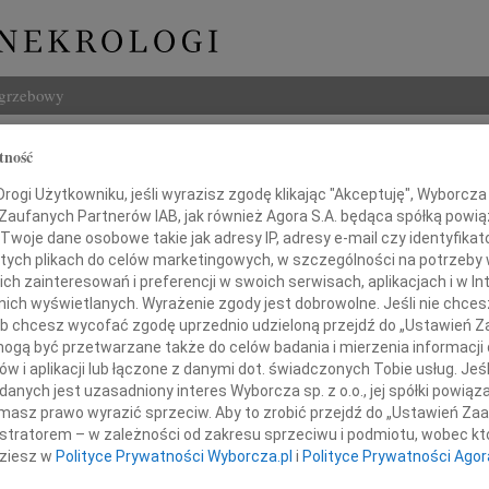
ogrzebowy
Szukaj
tność
na Filipczak
Imię i na
ogi Użytkowniku, jeśli wyrazisz zgodę klikając "Akceptuję", Wyborcza sp
 Zaufanych Partnerów IAB, jak również Agora S.A. będąca spółką powi
Twoje dane osobowe takie jak adresy IP, adresy e-mail czy identyfikato
 tych plikach do celów marketingowych, w szczególności na potrzeby 
 zainteresowań i preferencji w swoich serwisach, aplikacjach i w Int
INNE NE
w nich wyświetlanych. Wyrażenie zgody jest dobrowolne. Jeśli nie chce
Zbign
 lub chcesz wycofać zgodę uprzednio udzieloną przejdź do „Ustawień
Z duż
gą być przetwarzane także do celów badania i mierzenia informacji
24.0
w i aplikacji lub łączone z danymi dot. świadczonych Tobie usług. Jeś
iernika 2023 roku zmarła nasza kochana
Panu 
nych jest uzasadniony interes Wyborcza sp. z o.o., jej spółki powiąza
masz prawo wyrazić sprzeciw. Aby to zrobić przejdź do „Ustawień Z
Karol
Z głę
istratorem – w zależności od zakresu sprzeciwu i podmiotu, wobec któ
Pani profesor
dziesz w
Polityce Prywatności Wyborcza.pl
i
Polityce Prywatności Agor
Joann
Z olb