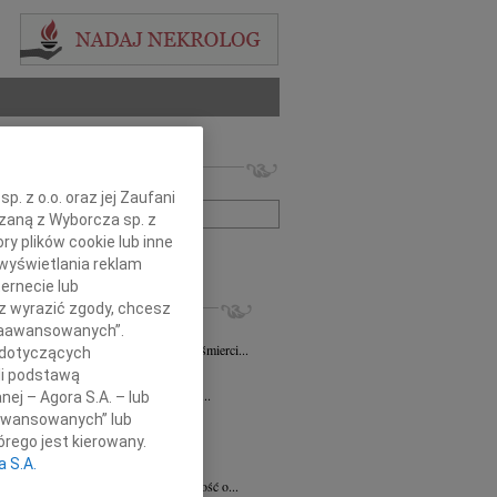
 nekrologów i wspomnień
zwisko lub numer ogłoszenia:
. z o.o. oraz jej Zaufani
ązaną z Wyborcza sp. z
ry plików cookie lub inne
+ szukanie zaawansowane
wyświetlania reklam
ernecie lub
KROLOGI
sz wyrazić zgody, chcesz
iew Święch
07.08.2026
Kraków
 Zaawansowanych”.
ym smutkiem przyjąłem wiadomość o śmierci...
 dotyczących
7.2026
Kraków
li podstawą
Jackowi Gryzło Wiceprezesowi Areny...
nej – Agora S.A. – lub
aawansowanych” lub
ina Witek
20.07.2026
Kraków
bokim smutkiem i żalem przyjęliśmy...
rego jest kierowany.
a S.A.
a Słowińska
20.07.2026
Kraków
rzymim smutkiem przyjęliśmy wiadomość o...