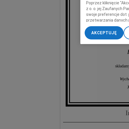
Poprzez kliknięcie "Ak
Kry
z o. o. jej Zaufanych 
swoje preferencje dot.
przetwarzania danych 
„Ustawienia zaawansow
AKCEPTUJĘ
My, nasi Zaufani Part
dokładnych danych geol
Przechowywanie informa
treści, badnie odbiorcó
składam
Wycho
I