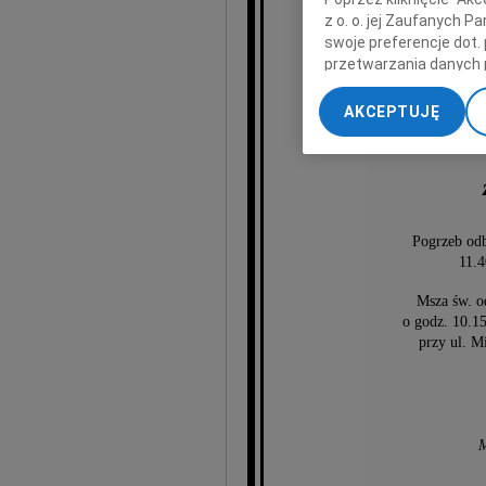
z o. o. jej Zaufanych 
swoje preferencje dot.
przetwarzania danych 
„Ustawienia zaawansow
AKCEPTUJĘ
My, nasi Zaufani Part
dokładnych danych geol
Przechowywanie informa
treści, badnie odbiorcó
Pogrzeb odb
11.4
Msza św. o
o godz. 10.1
przy ul. M
M