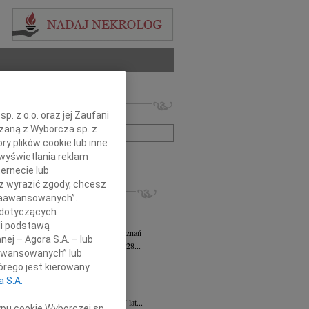
 nekrologów i wspomnień
. z o.o. oraz jej Zaufani
zwisko lub numer ogłoszenia:
ązaną z Wyborcza sp. z
ry plików cookie lub inne
wyświetlania reklam
+ szukanie zaawansowane
ernecie lub
sz wyrazić zgody, chcesz
KROLOGI
 Zaawansowanych”.
sz Kotłowski
05.08.2026
Poznań
 dotyczących
omnym żalem i bólem w sercu...
li podstawą
tyna Kowandy
wiek: 93
03.08.2026
Poznań
nej – Agora S.A. – lub
bokim żalem zawiadamiamy, że w dniu 28...
aawansowanych” lub
yna Janowicz
24.07.2026
Poznań
rego jest kierowany.
jest Pasterzem moim, niczego mi nie...
a S.A.
iew Zygmunt
15.07.2026
Poznań
u 9 lipca 2026 roku, zmarł w wieku 87 lat...
ypu cookie Wyborczej sp.