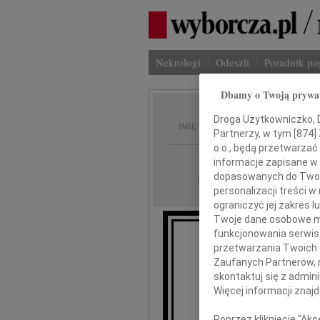
Nekrologi
Odeszli
Poradnik p
Dbamy o Twoją prywa
Ewa Je
Droga Użytkowniczko, Dr
IMIĘ I NAZWISKO:
Partnerzy, w tym [
874
]
o.o., będą przetwarzać 
Poznań
REGION:
informacje zapisane w
dopasowanych do Twoich
13.10.2023
DATA EMISJI:
personalizacji treści 
ograniczyć jej zakres
Twoje dane osobowe mo
funkcjonowania serwisó
przetwarzania Twoich da
Z w
Zaufanych Partnerów, 
że w 
skontaktuj się z admin
z
Więcej informacji znaj
Żon
Poprzez kliknięcie "Ak