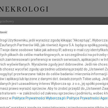
ogrzebowy
tność
Szukaj
rzak
ogi Użytkowniku, jeśli wyrazisz zgodę klikając "Akceptuję", Wyborcza sp
Imię i na
 Zaufanych Partnerów IAB, jak również Agora S.A. będąca spółką powi
Twoje dane osobowe takie jak adresy IP, adresy e-mail czy identyfikato
 tych plikach do celów marketingowych, w szczególności na potrzeby 
 zainteresowań i preferencji w swoich serwisach, aplikacjach i w Int
w nich wyświetlanych. Wyrażenie zgody jest dobrowolne. Jeśli nie chce
INNE NE
 lub chcesz wycofać zgodę uprzednio udzieloną przejdź do „Ustawień
Tadeu
gą być przetwarzane także do celów badania i mierzenia informacji
Z ogr
w i aplikacji lub łączone z danymi dot. świadczonych Tobie usług. Jeś
Krys
nych jest uzasadniony interes Wyborcza sp. z o.o., jej spółki powiąza
ielkim bólem zawiadamiamy,
Z głę
masz prawo wyrazić sprzeciw. Aby to zrobić przejdź do „Ustawień Z
dniu 10 października 2023 roku
Kryst
istratorem – w zależności od zakresu sprzeciwu i podmiotu, wobec któ
marła nasza najukochańsza
"Pan 
dziesz w
Polityce Prywatności Wyborcza.pl
i
Polityce Prywatności Agor
a, Mama, Teściowa i Babcia
Zbign
W dni
ceptuję" wyrażasz zgodę na zainstalowanie i przechowywanie plików t