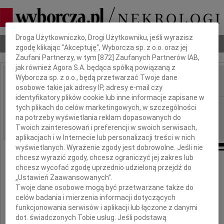
Dbamy o Twoją prywatność
Droga Użytkowniczko, Drogi Użytkowniku, jeśli wyrazisz
Nekrologi
Odeszli
Poradnik pogrzebowy
zgodę klikając "Akceptuję", Wyborcza sp. z o.o. oraz jej
Zaufani Partnerzy, w tym [
872
] Zaufanych Partnerów IAB,
jak również Agora S.A. będąca spółką powiązaną z
Wyborcza sp. z o.o., będą przetwarzać Twoje dane
osobowe takie jak adresy IP, adresy e-mail czy
IMIĘ I NAZWISKO:
identyfikatory plików cookie lub inne informacje zapisane w
Kraków
tych plikach do celów marketingowych, w szczególności
REGION:
na potrzeby wyświetlania reklam dopasowanych do
12.10.2023
DATA EMISJI:
Twoich zainteresowań i preferencji w swoich serwisach,
aplikacjach i w Internecie lub personalizacji treści w nich
wyświetlanych. Wyrażenie zgody jest dobrowolne. Jeśli nie
chcesz wyrazić zgody, chcesz ograniczyć jej zakres lub
chcesz wycofać zgodę uprzednio udzieloną przejdź do
„Ustawień Zaawansowanych”.
Mecenasowi
Twoje dane osobowe mogą być przetwarzane także do
celów badania i mierzenia informacji dotyczących
Adamowi Polowiec
funkcjonowania serwisów i aplikacji lub łączone z danymi
dot. świadczonych Tobie usług. Jeśli podstawą