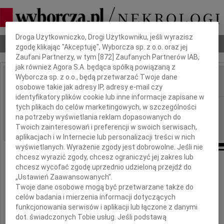
Dbamy o Twoją prywatność
Droga Użytkowniczko, Drogi Użytkowniku, jeśli wyrazisz
Nekrologi
Odeszli
Poradnik pogrzebowy
zgodę klikając "Akceptuję", Wyborcza sp. z o.o. oraz jej
Zaufani Partnerzy, w tym [
872
] Zaufanych Partnerów IAB,
jak również Agora S.A. będąca spółką powiązaną z
Wyborcza sp. z o.o., będą przetwarzać Twoje dane
osobowe takie jak adresy IP, adresy e-mail czy
IMIĘ I NAZWISKO:
identyfikatory plików cookie lub inne informacje zapisane w
Poznań
tych plikach do celów marketingowych, w szczególności
REGION:
na potrzeby wyświetlania reklam dopasowanych do
09.10.2023
DATA EMISJI:
Twoich zainteresowań i preferencji w swoich serwisach,
aplikacjach i w Internecie lub personalizacji treści w nich
wyświetlanych. Wyrażenie zgody jest dobrowolne. Jeśli nie
chcesz wyrazić zgody, chcesz ograniczyć jej zakres lub
chcesz wycofać zgodę uprzednio udzieloną przejdź do
Jakubowi Wiśniewskiemu
„Ustawień Zaawansowanych”.
Twoje dane osobowe mogą być przetwarzane także do
celów badania i mierzenia informacji dotyczących
oraz
funkcjonowania serwisów i aplikacji lub łączone z danymi
dot. świadczonych Tobie usług. Jeśli podstawą
Paulinie Wiśniewskiej