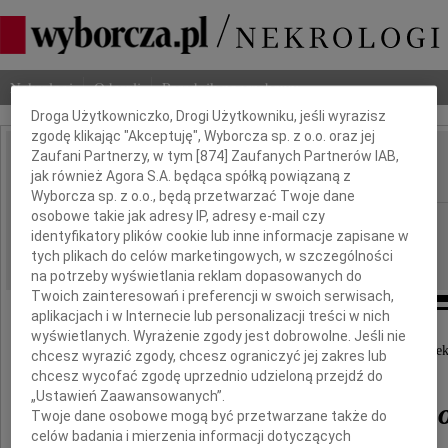
Dbamy o Twoją prywatność
Nekrologi
Odeszli
Poradnik pogrzebowy
Droga Użytkowniczko, Drogi Użytkowniku, jeśli wyrazisz
zgodę klikając "Akceptuję", Wyborcza sp. z o.o. oraz jej
Zaufani Partnerzy, w tym [
874
] Zaufanych Partnerów IAB,
Tadeusz Olszański
jak również Agora S.A. będąca spółką powiązaną z
IMIĘ I NAZWISKO:
Wyborcza sp. z o.o., będą przetwarzać Twoje dane
osobowe takie jak adresy IP, adresy e-mail czy
Warszawa
REGION:
identyfikatory plików cookie lub inne informacje zapisane w
27.09.2023
DATA EMISJI:
tych plikach do celów marketingowych, w szczególności
na potrzeby wyświetlania reklam dopasowanych do
Twoich zainteresowań i preferencji w swoich serwisach,
aplikacjach i w Internecie lub personalizacji treści w nich
wyświetlanych. Wyrażenie zgody jest dobrowolne. Jeśli nie
Z głębokim żalem żegnamy wspaniałego człowie
chcesz wyrazić zgody, chcesz ograniczyć jej zakres lub
chcesz wycofać zgodę uprzednio udzieloną przejdź do
„Ustawień Zaawansowanych”.
Tadeusza Olszańskieg
Twoje dane osobowe mogą być przetwarzane także do
celów badania i mierzenia informacji dotyczących