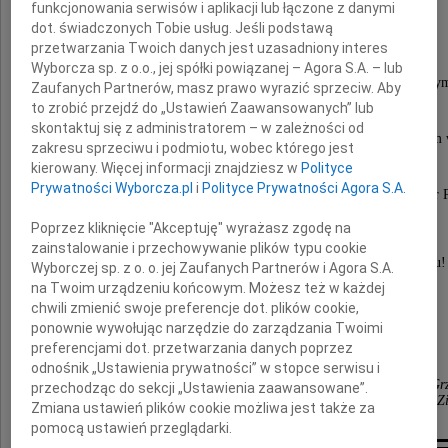
funkcjonowania serwisów i aplikacji lub łączone z danymi
dot. świadczonych Tobie usług. Jeśli podstawą
naszego redakcyjnego kolegę i przyjaciela.
przetwarzania Twoich danych jest uzasadniony interes
Wyborcza sp. z o.o., jej spółki powiązanej – Agora S.A. – lub
Był wybitnym dziennikarzem, głównie sportowy
Zaufanych Partnerów, masz prawo wyrazić sprzeciw. Aby
to zrobić przejdź do „Ustawień Zaawansowanych” lub
także znakomitym tłumaczem, pisarzem.
skontaktuj się z administratorem – w zależności od
To on został uznany najlepszym dziennikarzem prasowym 
zakresu sprzeciwu i podmiotu, wobec którego jest
"Przeglądu Sportowego",
kierowany. Więcej informacji znajdziesz w
Polityce
Prywatności Wyborcza.pl
i
Polityce Prywatności Agora S.A.
a jako współautor książki "Czysta gra" otrzymał Nagrodę Fai
Poprzez kliknięcie "Akceptuję" wyrażasz zgodę na
zainstalowanie i przechowywanie plików typu cookie
Będzie nam Ciebie bardzo brakować, Tadeuszu!
Wyborczej sp. z o. o. jej Zaufanych Partnerów i Agora S.A.
na Twoim urządzeniu końcowym. Możesz też w każdej
chwili zmienić swoje preferencje dot. plików cookie,
ponownie wywołując narzędzie do zarządzania Twoimi
Przyjaciele ze "Sztandaru Młodych"
preferencjami dot. przetwarzania danych poprzez
odnośnik „Ustawienia prywatności” w stopce serwisu i
Andrzej Bajorek, Jacek Barcz, Janusz Cieśliński, Michał Jaranowski, Gr
przechodząc do sekcji „Ustawienia zaawansowane”.
Martynkin, Jacek Nachyła, Janusz Pindera, Andrzej Z
Zmiana ustawień plików cookie możliwa jest także za
pomocą ustawień przeglądarki.