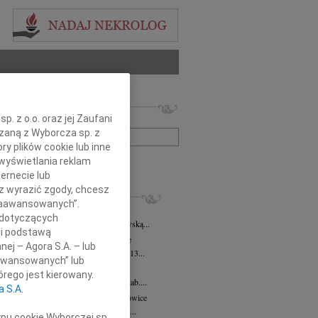
 nekrologów i wspomnień
. z o.o. oraz jej Zaufani
zwisko lub numer ogłoszenia:
ązaną z Wyborcza sp. z
ry plików cookie lub inne
wyświetlania reklam
+ szukanie zaawansowane
ernecie lub
sz wyrazić zgody, chcesz
KROLOGI
 Zaawansowanych”.
a Gniewska
28.05.2026
Katowice
 dotyczących
bokim smutkiem żegnamy Marię Gniewską...
li podstawą
ra Buchta-Demel
15.05.2026
Katowice
nej – Agora S.A. – lub
bokim żalem zawiadamiamy, że w dniu 13...
aawansowanych” lub
ryd Nowak
22.04.2026
Katowice
rego jest kierowany.
em zawiadamiamy, że odszedł prof. dr hab....
a S.A.
z Kożusznik
wiek: 75
13.04.2026
Katowice
7 kwietnia 2026 roku odszedł od nas w...
ypu cookie Wyborczej sp.