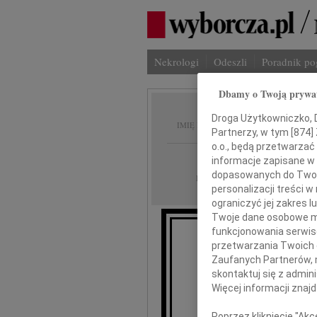
Nekrologi
Odeszli
Poradnik p
Dbamy o Twoją prywa
Joachi
Droga Użytkowniczko, Dr
IMIĘ I NAZWISKO:
Partnerzy, w tym [
874
]
o.o., będą przetwarzać 
Katowice
REGION:
informacje zapisane w
dopasowanych do Twoich
30.08.2010
DATA EMISJI:
personalizacji treści 
ograniczyć jej zakres
Twoje dane osobowe mo
funkcjonowania serwisó
Z gł
przetwarzania Twoich da
że 
Zaufanych Partnerów, 
odszedł od
skontaktuj się z admin
Więcej informacji znaj
Poprzez kliknięcie "Ak