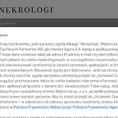
ogrzebowy
tność
Szukaj
m Wyrtki
ogi Użytkowniku, jeśli wyrazisz zgodę klikając "Akceptuję", Wyborcza sp
Imię i na
 Zaufanych Partnerów IAB, jak również Agora S.A. będąca spółką powi
Twoje dane osobowe takie jak adresy IP, adresy e-mail czy identyfikato
 tych plikach do celów marketingowych, w szczególności na potrzeby 
 zainteresowań i preferencji w swoich serwisach, aplikacjach i w Int
w nich wyświetlanych. Wyrażenie zgody jest dobrowolne. Jeśli nie chce
INNE NE
 lub chcesz wycofać zgodę uprzednio udzieloną przejdź do „Ustawień
Mari
gą być przetwarzane także do celów badania i mierzenia informacji
Z głę
w i aplikacji lub łączone z danymi dot. świadczonych Tobie usług. Jeś
Barba
ębokim żalem zawiadamiamy,
nych jest uzasadniony interes Wyborcza sp. z o.o., jej spółki powiąza
Z głę
w dniu 26 sierpnia 2010 roku
masz prawo wyrazić sprzeciw. Aby to zrobić przejdź do „Ustawień Z
Zygf
 nas ukochany Ojciec, Dziadek i Mąż
istratorem – w zależności od zakresu sprzeciwu i podmiotu, wobec któ
Z żal
dziesz w
Polityce Prywatności Wyborcza.pl
i
Polityce Prywatności Agor
Janus
Dnia 
ceptuję" wyrażasz zgodę na zainstalowanie i przechowywanie plików t