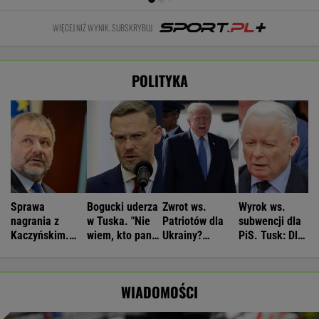
WIĘCEJ NIŻ WYNIK. SUBSKRYBUJ
POLITYKA
Sprawa
Bogucki uderza
Zwrot ws.
Wyrok ws.
nagrania z
w Tuska. "Nie
Patriotów dla
subwencji dla
Kaczyńskim.
wiem, kto panu
Ukrainy?
PiS. Tusk: Dla
Żurek poruszył
premierowi
Reuters:
przekręciarzy
temat ludzi
podpowiada"
Rozważane są
pieniędzy nie
Ziobry
trzy możliwości
będzie
WIADOMOŚCI