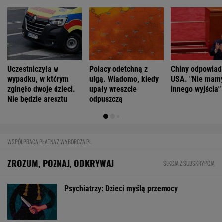
Uczestniczyła w
Polacy odetchną z
Chiny odpowiad
wypadku, w którym
ulgą. Wiadomo, kiedy
USA. "Nie mam
zginęło dwoje dzieci.
upały wreszcie
innego wyjścia"
Nie będzie aresztu
odpuszczą
WSPÓŁPRACA PŁATNA Z WYBORCZA.PL
ZROZUM, POZNAJ, ODKRYWAJ
SEKCJA Z SUBSKRYPCJĄ
Psychiatrzy: Dzieci myślą przemocy