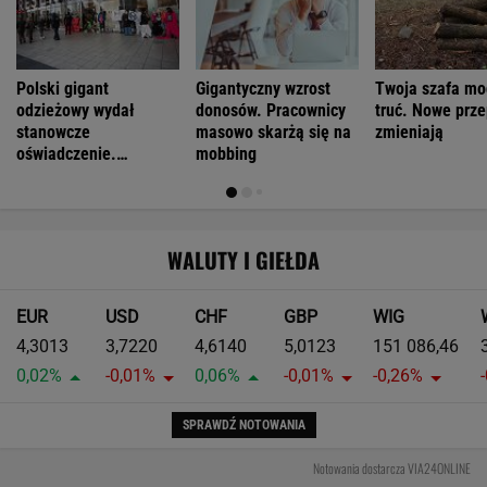
Polski gigant
Gigantyczny wzrost
Twoja szafa mo
odzieżowy wydał
donosów. Pracownicy
truć. Nowe prze
stanowcze
masowo skarżą się na
zmieniają
oświadczenie.
mobbing
"Nieprawdziwe
informacje"
WALUTY I GIEŁDA
EUR
USD
CHF
GBP
WIG
4,3013
3,7220
4,6140
5,0123
151 086,46
0,02%
-0,01%
0,06%
-0,01%
-0,26%
SPRAWDŹ NOTOWANIA
Notowania dostarcza VIA24ONLINE