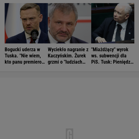
Bogucki uderza w
Wyciekło nagranie z
"Miażdżący" wyrok
Tuska. "Nie wiem,
Kaczyńskim. Żurek
ws. subwencji dla
kto panu premierowi
grzmi o "ludziach
PiS. Tusk: Pieniędzy
podpowiada"
Ziobry"
nie będzie