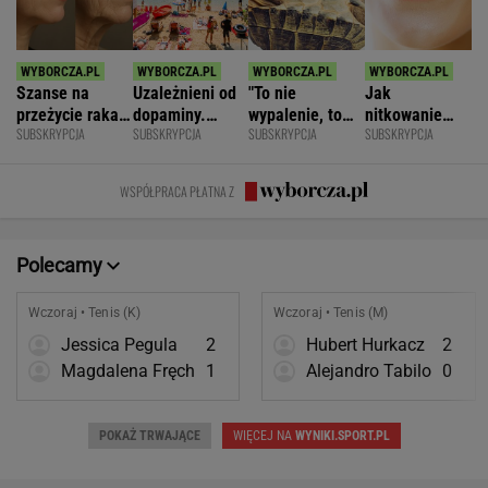
Szanse na
Uzależnieni od
"To nie
Jak
przeżycie raka
dopaminy.
wypalenie, to
nitkowanie
SUBSKRYPCJA
SUBSKRYPCJA
SUBSKRYPCJA
SUBSKRYPCJA
widać na
Psychiatra o
nie depresja".
zębów łączy
twarzy?
pułapkach zbyt
Światowe
się ze
Zaskakujące
łatwego życia
zjawisko
zdrowiem
WSPÓŁPRACA PŁATNA Z
badania
dotarło do
mózgu
Polski
Polecamy
Wczoraj • Tenis (K)
Wczoraj • Tenis (M)
Jessica Pegula
2
Hubert Hurkacz
2
Magdalena Fręch
1
Alejandro Tabilo
0
POKAŻ TRWAJĄCE
WIĘCEJ NA
WYNIKI.SPORT.PL