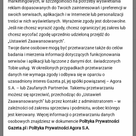
marketingowych, w szczególności na potrzeby wyświetlania
SUBSKRYPCJA
reklam dopasowanych do Twoich zainteresowań i preferencji w
swoich serwisach, aplikacjach i w Internecie lub personalizacji
Śmierć Marii Zięby w "Na Wspólnej" to
treści w nich wyświetlanych. Wyrażenie zgody jest dobrowolne.
ponury żart. Scenarzysta popłynął
Jeśli nie chcesz wyrazić zgody, chcesz ograniczyć jej zakres lub
ZUZANNA KWASEK
chcesz wycofać zgodę uprzednio udzieloną przejdź do
„Ustawień Zaawansowanych”.
Sensacyjne odkrycie w Gdańsku. Pod "Misiem"
Twoje dane osobowe mogą być przetwarzane także do celów
czekał historyczny skarb
badania i mierzenia informacji dotyczących funkcjonowania
serwisów i aplikacji lub łączone z danymi dot. świadczonych
Tobie usług. W określonych przypadkach przetwarzanie
danych nie wymaga zgody i odbywa się w oparciu o
Angelina Jolie pod presją. Brad Pitt domaga
uzasadniony interes Gazeta.pl, jej spółki powiązanej – Agora
się ujawnienia dokumentów
S.A. – lub Zaufanych Partnerów. Takiemu przetwarzaniu
możesz się sprzeciwić, przechodząc do „Ustawień
Zaawansowanych” lub przez kontakt z administratorem – w
zależności od zakresu sprzeciwu i podmiotu, wobec którego
jest kierowany. Więcej informacji o przetwarzaniu danych
osobowych znajdziesz w dokumencie
Polityka Prywatności
Gazeta.pl
i
Polityka Prywatności Agora S.A.