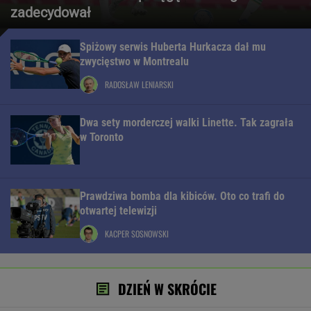
zadecydował
Spiżowy serwis Huberta Hurkacza dał mu
zwycięstwo w Montrealu
RADOSŁAW LENIARSKI
Dwa sety morderczej walki Linette. Tak zagrała
w Toronto
Prawdziwa bomba dla kibiców. Oto co trafi do
otwartej telewizji
KACPER SOSNOWSKI
DZIEŃ W SKRÓCIE