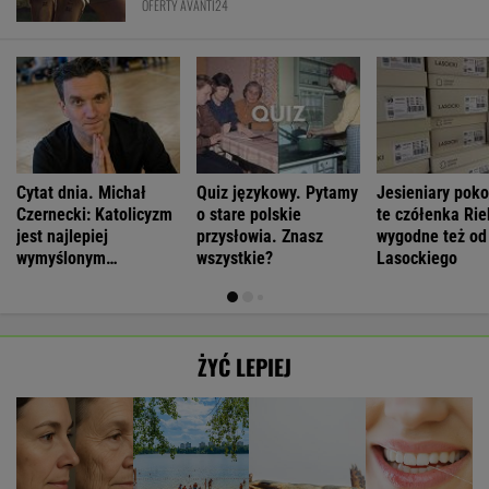
OFERTY AVANTI24
Cytat dnia. Michał
Quiz językowy. Pytamy
Jesieniary pok
Czernecki: Katolicyzm
o stare polskie
te czółenka Rie
jest najlepiej
przysłowia. Znasz
wygodne też od
wymyślonym
wszystkie?
Lasockiego
interesem...
ŻYĆ LEPIEJ