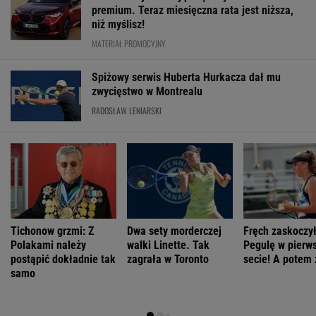
premium. Teraz miesięczna rata jest niższa,
niż myślisz!
MATERIAŁ PROMOCYJNY
Spiżowy serwis Huberta Hurkacza dał mu
zwycięstwo w Montrealu
RADOSŁAW LENIARSKI
Tichonow grzmi: Z
Dwa sety morderczej
Fręch zaskoczy
Polakami należy
walki Linette. Tak
Pegulę w pierw
postąpić dokładnie tak
zagrała w Toronto
secie! A potem 
samo