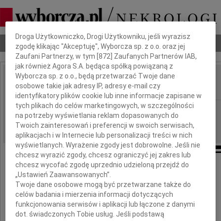
Dbamy o Twoją prywatność
Droga Użytkowniczko, Drogi Użytkowniku, jeśli wyrazisz
Nekrologi
Odeszli
Poradnik pogrzebowy
zgodę klikając "Akceptuję", Wyborcza sp. z o.o. oraz jej
Zaufani Partnerzy, w tym [
872
] Zaufanych Partnerów IAB,
jak również Agora S.A. będąca spółką powiązaną z
Wyborcza sp. z o.o., będą przetwarzać Twoje dane
Renata Bilecka
osobowe takie jak adresy IP, adresy e-mail czy
IMIĘ I NAZWISKO:
identyfikatory plików cookie lub inne informacje zapisane w
tych plikach do celów marketingowych, w szczególności
Łódź
REGION:
na potrzeby wyświetlania reklam dopasowanych do
15.09.2023
DATA EMISJI:
Twoich zainteresowań i preferencji w swoich serwisach,
aplikacjach i w Internecie lub personalizacji treści w nich
wyświetlanych. Wyrażenie zgody jest dobrowolne. Jeśli nie
chcesz wyrazić zgody, chcesz ograniczyć jej zakres lub
chcesz wycofać zgodę uprzednio udzieloną przejdź do
Pogrążeni w głębokim smutku
„Ustawień Zaawansowanych”.
Twoje dane osobowe mogą być przetwarzane także do
żegnamy naszą KOCHANĄ koleżankę
celów badania i mierzenia informacji dotyczących
funkcjonowania serwisów i aplikacji lub łączone z danymi
Renatę Bilecką
dot. świadczonych Tobie usług. Jeśli podstawą