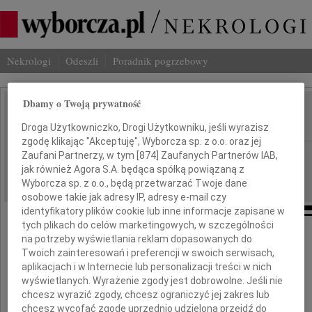
Nekrologi
Odeszli
Poradnik pogrzebowy
Dbamy o Twoją prywatność
Józef Namysłowski
IMIĘ I NAZWISKO:
Droga Użytkowniczko, Drogi Użytkowniku, jeśli wyrazisz
zgodę klikając "Akceptuję", Wyborcza sp. z o.o. oraz jej
Warszawa
Zaufani Partnerzy, w tym [
874
] Zaufanych Partnerów IAB,
REGION:
jak również Agora S.A. będąca spółką powiązaną z
14.09.2023
DATA EMISJI:
Wyborcza sp. z o.o., będą przetwarzać Twoje dane
osobowe takie jak adresy IP, adresy e-mail czy
identyfikatory plików cookie lub inne informacje zapisane w
tych plikach do celów marketingowych, w szczególności
na potrzeby wyświetlania reklam dopasowanych do
Twoich zainteresowań i preferencji w swoich serwisach,
Z głębokim żalem żegnamy
aplikacjach i w Internecie lub personalizacji treści w nich
wyświetlanych. Wyrażenie zgody jest dobrowolne. Jeśli nie
Prof. dr hab.
chcesz wyrazić zgody, chcesz ograniczyć jej zakres lub
chcesz wycofać zgodę uprzednio udzieloną przejdź do