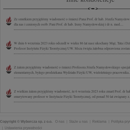
Ze smutkiem przyjęliśmy wiadomość o śmierci Pana Prof. dr hab. Józefa Namysło
dla nas i cenionych osób: Pani Prof. dr hab. Ireny Namysłowskiej i dr n. med....
W dniu 6 września 2023 roku odszedł w wieku 86 lat nasz ukochany Mąż, Tata i D
Profesor Instytutu Fizyki Teoretycznej UW. Msza święta żałobna odprawiona zostani
Z żalem przyjęliśmy wiadomość o śmierci Profesora Józefa Namysłowskiego specjalis
elementarnych, byłego prodziekana Wydziału Fizyki UW, wieloletniego pracownika..
Z wielkim żalem przyjęliśmy wiadomość, że 6 września 2023 roku zmarł Prof. dr h
emerytowany profesor w Instytucie Fizyki Teoretycznej, od ponad 50 lat związany z.
Copyright © Wyborcza sp. z o.o.
O nas
Staże u nas
Reklama
Polityka pr
Ustawienia prywatności