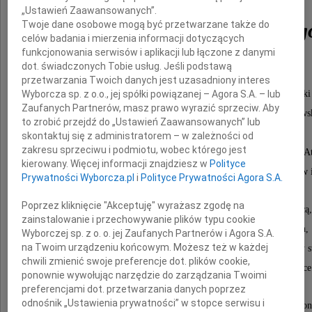
„Ustawień Zaawansowanych”.
Twoje dane osobowe mogą być przetwarzane także do
Józefa Namysłowskieg
celów badania i mierzenia informacji dotyczących
funkcjonowania serwisów i aplikacji lub łączone z danymi
dot. świadczonych Tobie usług. Jeśli podstawą
emerytowanego profesora,
przetwarzania Twoich danych jest uzasadniony interes
Wyborcza sp. z o.o., jej spółki powiązanej – Agora S.A. – lub
od ponad 50 lat związanego z Instytutem Fizyki
Zaufanych Partnerów, masz prawo wyrazić sprzeciw. Aby
Teoretycznej Wydziału Fizyki Uniwersytetu Warszaws
to zrobić przejdź do „Ustawień Zaawansowanych” lub
Pełnił funkcje: z-cy dyrektora Instytutu,
skontaktuj się z administratorem – w zależności od
zakresu sprzeciwu i podmiotu, wobec którego jest
prodziekana Wydziału, kierownika Zakładu Teorii Jądra
kierowany. Więcej informacji znajdziesz w
Polityce
i Reakcji Jądrowych, kierownika Zakładu Teorii Hadronów 
Prywatności Wyborcza.pl
i
Polityce Prywatności Agora S.A.
Poprzez kliknięcie "Akceptuję" wyrażasz zgodę na
Jego działalność naukowa, w Polsce i za granicą,
zainstalowanie i przechowywanie plików typu cookie
poświęcona była fizyce cząstek elementarnych,
Wyborczej sp. z o. o. jej Zaufanych Partnerów i Agora S.A.
na Twoim urządzeniu końcowym. Możesz też w każdej
w szczególności badaniom relatywistycznej struktury 
chwili zmienić swoje preferencje dot. plików cookie,
związanych w wielociałowych reakcjach w chromodynamice
ponownie wywołując narzędzie do zarządzania Twoimi
preferencjami dot. przetwarzania danych poprzez
odnośnik „Ustawienia prywatności” w stopce serwisu i
Profesor Józef Namysłowski był znakomitym uczo