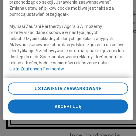
przechodząc do sekcji „Ustawienia zaawansowane”.
i zaangażowanym dydaktykiem.
Zmiana ustawień plików cookie możliwa jest także za
pomocą ustawień przeglądarki.
Zawsze służył pomocą studentom i współpracowni
którym przekazywał nie tylko wiedzę, ale i wartości m
My, nasi Zaufani Partnerzy i Agora S.A. możemy
Jego wiedzy i doświadczenia będzie nam bardzo brak
przetwarzać dane osobowe w następujących
celach:
Użycie dokładnych danych geolokalizacyjnych.
Aktywne skanowanie charakterystyki urządzenia do celów
Na zawsze pozostanie w naszej pamięci.
identyfikacji. Przechowywanie informacji na urządzeniu lub
dostęp do nich. Spersonalizowane reklamy i treści, pomiar
reklam i treści, badnie odbiorców i ulepszanie usług.
Łączymy się w bólu
Lista Zaufanych Partnerów
z Rodziną Zmarłego
USTAWIENIA ZAAWANSOWANE
Dyrekcja i pracownicy
AKCEPTUJĘ
Instytutu Fizyki Teoretycznej
Inne kondolencje