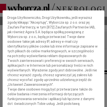
Dbamy o Twoją prywatność
Droga Użytkowniczko, Drogi Użytkowniku, jeśli wyrazisz
Nekrologi
Odeszli
Poradnik pogrzebowy
zgodę klikając "Akceptuję", Wyborcza sp. z o.o. oraz jej
Zaufani Partnerzy, w tym [
872
] Zaufanych Partnerów IAB,
jak również Agora S.A. będąca spółką powiązaną z
Wyborcza sp. z o.o., będą przetwarzać Twoje dane
Ryszard Kręglicki
osobowe takie jak adresy IP, adresy e-mail czy
IMIĘ I NAZWISKO:
identyfikatory plików cookie lub inne informacje zapisane w
tych plikach do celów marketingowych, w szczególności
Lublin
REGION:
na potrzeby wyświetlania reklam dopasowanych do
15.09.2023
DATA EMISJI:
Twoich zainteresowań i preferencji w swoich serwisach,
aplikacjach i w Internecie lub personalizacji treści w nich
wyświetlanych. Wyrażenie zgody jest dobrowolne. Jeśli nie
chcesz wyrazić zgody, chcesz ograniczyć jej zakres lub
chcesz wycofać zgodę uprzednio udzieloną przejdź do
„Ustawień Zaawansowanych”.
W wieku lat 91, wśród bliskich, zmarł
Twoje dane osobowe mogą być przetwarzane także do
celów badania i mierzenia informacji dotyczących
funkcjonowania serwisów i aplikacji lub łączone z danymi
dot. świadczonych Tobie usług. Jeśli podstawą