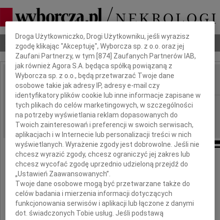
Dbamy o Twoją prywatność
Droga Użytkowniczko, Drogi Użytkowniku, jeśli wyrazisz
Nekrologi
Odeszli
Poradnik pogrzebowy
zgodę klikając "Akceptuję", Wyborcza sp. z o.o. oraz jej
Zaufani Partnerzy, w tym [
874
] Zaufanych Partnerów IAB,
jak również Agora S.A. będąca spółką powiązaną z
Wyborcza sp. z o.o., będą przetwarzać Twoje dane
osobowe takie jak adresy IP, adresy e-mail czy
IMIĘ I NAZWISKO:
identyfikatory plików cookie lub inne informacje zapisane w
Poznań
tych plikach do celów marketingowych, w szczególności
REGION:
na potrzeby wyświetlania reklam dopasowanych do
11.09.2023
DATA EMISJI:
Twoich zainteresowań i preferencji w swoich serwisach,
aplikacjach i w Internecie lub personalizacji treści w nich
wyświetlanych. Wyrażenie zgody jest dobrowolne. Jeśli nie
chcesz wyrazić zgody, chcesz ograniczyć jej zakres lub
chcesz wycofać zgodę uprzednio udzieloną przejdź do
„Ustawień Zaawansowanych”.
Markowi Szycy
Twoje dane osobowe mogą być przetwarzane także do
celów badania i mierzenia informacji dotyczących
Wiceprezesowi Zarządu Głównego
funkcjonowania serwisów i aplikacji lub łączone z danymi
Społecznego Towarzystwa Oświatowego
dot. świadczonych Tobie usług. Jeśli podstawą