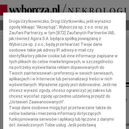
Dbamy o Twoją prywatność
Droga Użytkowniczko, Drogi Użytkowniku, jeśli wyrazisz
Nekrologi
Odeszli
Poradnik pogrzebowy
zgodę klikając "Akceptuję", Wyborcza sp. z o.o. oraz jej
Zaufani Partnerzy, w tym [
872
] Zaufanych Partnerów IAB,
jak również Agora S.A. będąca spółką powiązaną z
Wyborcza sp. z o.o., będą przetwarzać Twoje dane
osobowe takie jak adresy IP, adresy e-mail czy
IMIĘ I NAZWISKO:
identyfikatory plików cookie lub inne informacje zapisane w
Wrocław
tych plikach do celów marketingowych, w szczególności
REGION:
na potrzeby wyświetlania reklam dopasowanych do
12.09.2023
DATA EMISJI:
Twoich zainteresowań i preferencji w swoich serwisach,
aplikacjach i w Internecie lub personalizacji treści w nich
wyświetlanych. Wyrażenie zgody jest dobrowolne. Jeśli nie
chcesz wyrazić zgody, chcesz ograniczyć jej zakres lub
chcesz wycofać zgodę uprzednio udzieloną przejdź do
Panu Wojciechowi Damaszce
„Ustawień Zaawansowanych”.
Twoje dane osobowe mogą być przetwarzane także do
celów badania i mierzenia informacji dotyczących
Sędziemu Sądu Apelacyjnego we Wrocławiu
funkcjonowania serwisów i aplikacji lub łączone z danymi
wyrazy szczerego żalu i głębokiego współczucia z powod
dot. świadczonych Tobie usług. Jeśli podstawą