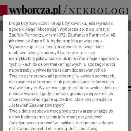
Dbamy o Twoją prywatność
Droga Użytkowniczko, Drogi Użytkowniku, jeśli wyrazisz
Nekrologi
Odeszli
Poradnik pogrzebowy
zgodę klikając "Akceptuję", Wyborcza sp. z o.o. oraz jej
Zaufani Partnerzy, w tym [
872
] Zaufanych Partnerów IAB,
jak również Agora S.A. będąca spółką powiązaną z
Wyborcza sp. z o.o., będą przetwarzać Twoje dane
Włodzimierz Kałdowski
IMIĘ I NAZWISKO:
osobowe takie jak adresy IP, adresy e-mail czy
identyfikatory plików cookie lub inne informacje zapisane w
tych plikach do celów marketingowych, w szczególności
Wrocław
REGION:
na potrzeby wyświetlania reklam dopasowanych do
12.09.2023
DATA EMISJI:
Twoich zainteresowań i preferencji w swoich serwisach,
aplikacjach i w Internecie lub personalizacji treści w nich
wyświetlanych. Wyrażenie zgody jest dobrowolne. Jeśli nie
chcesz wyrazić zgody, chcesz ograniczyć jej zakres lub
chcesz wycofać zgodę uprzednio udzieloną przejdź do
Z głębokim żalem zawiadamiamy,
„Ustawień Zaawansowanych”.
że 24 maja 2023 roku zmarł po długiej
Twoje dane osobowe mogą być przetwarzane także do
celów badania i mierzenia informacji dotyczących
i ciężkiej chorobie w wieku 100 lat
funkcjonowania serwisów i aplikacji lub łączone z danymi
dot. świadczonych Tobie usług. Jeśli podstawą