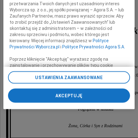
przetwarzania Twoich danych jest uzasadniony interes
Wyborcza sp. z o.o., jej spółki powiązanej – Agora S.A. – lub
Zaufanych Partnerów, masz prawo wyrazić sprzeciw. Aby
to zrobić przejdź do „Ustawień Zaawansowanych” lub
Włodzimierz Kałdowsk
skontaktuj się z administratorem – w zależności od
zakresu sprzeciwu i podmiotu, wobec którego jest
kierowany. Więcej informacji znajdziesz w
Polityce
Prywatności Wyborcza.pl
i
Polityce Prywatności Agora S.A.
inżynier, fotografik, filmowiec
Poprzez kliknięcie "Akceptuję" wyrażasz zgodę na
zainstalowanie i przechowywanie plików typu cookie
Uroczystości pogrzebowe rozpoczną się Mszą św
Wyborczej sp. z o. o. jej Zaufanych Partnerów i Agora S.A.
18 września 2023 roku (poniedziałek) o godz.13:
USTAWIENIA ZAAWANSOWANE
na Twoim urządzeniu końcowym. Możesz też w każdej
chwili zmienić swoje preferencje dot. plików cookie,
w kaplicy cmentarza Grabiszyńskiego,
ponownie wywołując narzędzie do zarządzania Twoimi
po której nastąpi odprowadzenie Zmarłego na miejsce sp
AKCEPTUJĘ
preferencjami dot. przetwarzania danych poprzez
odnośnik „Ustawienia prywatności” w stopce serwisu i
przechodząc do sekcji „Ustawienia zaawansowane”.
Pogrążeni w smutku
Zmiana ustawień plików cookie możliwa jest także za
pomocą ustawień przeglądarki.
Żona, Córka i Syn z Rodzinami
My, nasi Zaufani Partnerzy i Agora S.A. możemy