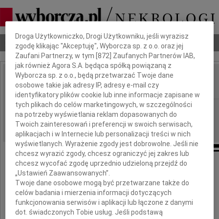
Dbamy o Twoją prywatność
Droga Użytkowniczko, Drogi Użytkowniku, jeśli wyrazisz
Nekrologi
Odeszli
Poradnik pogrzebowy
zgodę klikając "Akceptuję", Wyborcza sp. z o.o. oraz jej
Zaufani Partnerzy, w tym [
872
] Zaufanych Partnerów IAB,
jak również Agora S.A. będąca spółką powiązaną z
Wyborcza sp. z o.o., będą przetwarzać Twoje dane
Wiesław Szostak
osobowe takie jak adresy IP, adresy e-mail czy
IMIĘ I NAZWISKO:
identyfikatory plików cookie lub inne informacje zapisane w
tych plikach do celów marketingowych, w szczególności
Warszawa
REGION:
na potrzeby wyświetlania reklam dopasowanych do
31.08.2023
DATA EMISJI:
Twoich zainteresowań i preferencji w swoich serwisach,
aplikacjach i w Internecie lub personalizacji treści w nich
wyświetlanych. Wyrażenie zgody jest dobrowolne. Jeśli nie
chcesz wyrazić zgody, chcesz ograniczyć jej zakres lub
chcesz wycofać zgodę uprzednio udzieloną przejdź do
„Ustawień Zaawansowanych”.
Twoje dane osobowe mogą być przetwarzane także do
celów badania i mierzenia informacji dotyczących
funkcjonowania serwisów i aplikacji lub łączone z danymi
Wiesław Szostak
dot. świadczonych Tobie usług. Jeśli podstawą