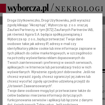
Dbamy o Twoją prywatność
Nekrologi
Odeszli
Poradnik pogrzebowy
Droga Użytkowniczko, Drogi Użytkowniku, jeśli wyrazisz
zgodę klikając "Akceptuję", Wyborcza sp. z o.o. oraz jej
Zaufani Partnerzy, w tym [
872
] Zaufanych Partnerów IAB,
jak również Agora S.A. będąca spółką powiązaną z
Zdzisław Wołos
Wyborcza sp. z o.o., będą przetwarzać Twoje dane
IMIĘ I NAZWISKO:
osobowe takie jak adresy IP, adresy e-mail czy
identyfikatory plików cookie lub inne informacje zapisane w
cała Polska
REGION:
tych plikach do celów marketingowych, w szczególności
na potrzeby wyświetlania reklam dopasowanych do
25.08.2023
DATA EMISJI:
Twoich zainteresowań i preferencji w swoich serwisach,
aplikacjach i w Internecie lub personalizacji treści w nich
wyświetlanych. Wyrażenie zgody jest dobrowolne. Jeśli nie
chcesz wyrazić zgody, chcesz ograniczyć jej zakres lub
chcesz wycofać zgodę uprzednio udzieloną przejdź do
Z głębokim smutkiem i żalem zawiadamiamy,
„Ustawień Zaawansowanych”.
Twoje dane osobowe mogą być przetwarzane także do
że w dniu 23 sierpnia 2023 roku zmarł w wieku 87 
celów badania i mierzenia informacji dotyczących
Wieloletni Prezes Zarządu Banku Spółdzielczego w Ch
funkcjonowania serwisów i aplikacji lub łączone z danymi
dot. świadczonych Tobie usług. Jeśli podstawą