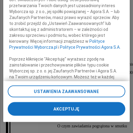
przetwarzania Twoich danych jest uzasadniony interes
Wyborcza sp. z o.o., jej spółki powiązanej – Agora S.A. – lub
Zaufanych Partnerów, masz prawo wyrazić sprzeciw. Aby
to zrobić przejdź do „Ustawień Zaawansowanych” lub
skontaktuj się z administratorem – w zależności od
zakresu sprzeciwu i podmiotu, wobec którego jest
Zdzisław Wołos
kierowany. Więcej informacji znajdziesz w
Polityce
Prywatności Wyborcza.pl
i
Polityce Prywatności Agora S.A.
Poprzez kliknięcie "Akceptuję" wyrażasz zgodę na
Nabożeństwo żałobne zostanie odprawione w dni
zainstalowanie i przechowywanie plików typu cookie
Wyborczej sp. z o. o. jej Zaufanych Partnerów i Agora S.A.
26 sierpnia 2023 roku (sobota) o godzinie 13:00
na Twoim urządzeniu końcowym. Możesz też w każdej
w kościele św. Mikołaja w Chrzanowie.
chwili zmienić swoje preferencje dot. plików cookie,
ponownie wywołując narzędzie do zarządzania Twoimi
Różaniec w kościele o 12:30.
USTAWIENIA ZAAWANSOWANE
preferencjami dot. przetwarzania danych poprzez
Uroczystości pogrzebowe odbędą się
odnośnik „Ustawienia prywatności” w stopce serwisu i
na cmentarzu parafialnym w Chrzanowie.
przechodząc do sekcji „Ustawienia zaawansowane”.
AKCEPTUJĘ
Zmiana ustawień plików cookie możliwa jest także za
pomocą ustawień przeglądarki.
O czym zawiadamia pogrążona w smutku
My, nasi Zaufani Partnerzy i Agora S.A. możemy