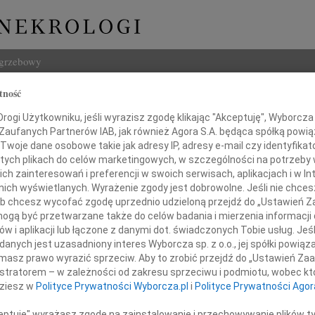
ogrzebowy
tność
Szukaj
ogi Użytkowniku, jeśli wyrazisz zgodę klikając "Akceptuję", Wyborcza sp
Imię i na
 Zaufanych Partnerów IAB, jak również Agora S.A. będąca spółką powi
Twoje dane osobowe takie jak adresy IP, adresy e-mail czy identyfikato
 tych plikach do celów marketingowych, w szczególności na potrzeby 
 zainteresowań i preferencji w swoich serwisach, aplikacjach i w Int
w nich wyświetlanych. Wyrażenie zgody jest dobrowolne. Jeśli nie chce
INNE NE
 lub chcesz wycofać zgodę uprzednio udzieloną przejdź do „Ustawień
Barba
gą być przetwarzane także do celów badania i mierzenia informacji
Z głę
w i aplikacji lub łączone z danymi dot. świadczonych Tobie usług. Jeś
Lucyn
nych jest uzasadniony interes Wyborcza sp. z o.o., jej spółki powiąza
towi Straży Miejskiej Wrocławia
Nasze
masz prawo wyrazić sprzeciw. Aby to zrobić przejdź do „Ustawień Z
06.0
istratorem – w zależności od zakresu sprzeciwu i podmiotu, wobec któ
Annie
dziesz w
Polityce Prywatności Wyborcza.pl
i
Polityce Prywatności Agor
otrowi Kościelnemu
31.0
Panu 
ceptuję" wyrażasz zgodę na zainstalowanie i przechowywanie plików t