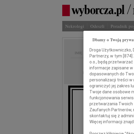
Nekrologi
Odeszli
Poradnik p
Dbamy o Twoją prywa
Droga Użytkowniczko, Dr
IMIĘ I NAZWISKO:
Partnerzy, w tym [
874
]
o.o., będą przetwarzać 
Wrocław
REGION:
informacje zapisane w
28.08.2023
DATA EMISJI:
dopasowanych do Twoich
personalizacji treści 
ograniczyć jej zakres
Twoje dane osobowe mo
funkcjonowania serwisó
przetwarzania Twoich da
Komendan
Zaufanych Partnerów, 
skontaktuj się z admin
Więcej informacji znaj
Pi
Poprzez kliknięcie "Ak