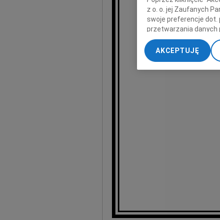
z o. o. jej Zaufanych 
swoje preferencje dot.
wyr
przetwarzania danych 
„Ustawienia zaawansow
AKCEPTUJĘ
My, nasi Zaufani Part
dokładnych danych geol
Przechowywanie informa
treści, badnie odbiorcó