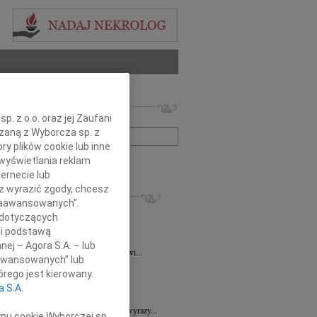
 nekrologów i wspomnień
. z o.o. oraz jej Zaufani
zwisko lub numer ogłoszenia:
ązaną z Wyborcza sp. z
ry plików cookie lub inne
wyświetlania reklam
+ szukanie zaawansowane
ernecie lub
sz wyrazić zgody, chcesz
KROLOGI
 Zaawansowanych”.
ra Korony
07.08.2026
Wrocław
 dotyczących
bokim żalem i smutkiem przyjęliśmy...
li podstawą
a Wróbel
06.08.2026
Wrocław
nej – Agora S.A. – lub
mu Przyjacielowi Michałowi Łuczakowi...
aawansowanych” lub
8.2026
Wrocław
rego jest kierowany.
 Ciskowskiej wyrazy najgłębszego...
a S.A.
7.2026
Wrocław
Sędziemu Januszowi Kaspryszynowi wyrazy...
ypu cookie Wyborczej sp.