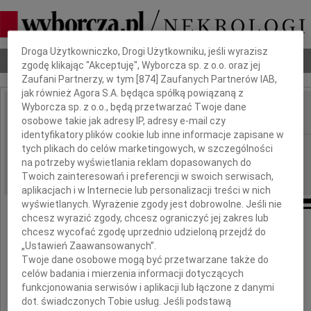
Dbamy o Twoją prywatność
Droga Użytkowniczko, Drogi Użytkowniku, jeśli wyrazisz
Nekrologi
Odeszli
Poradnik pogrzebowy
zgodę klikając "Akceptuję", Wyborcza sp. z o.o. oraz jej
Zaufani Partnerzy, w tym [
874
] Zaufanych Partnerów IAB,
jak również Agora S.A. będąca spółką powiązaną z
Wyborcza sp. z o.o., będą przetwarzać Twoje dane
osobowe takie jak adresy IP, adresy e-mail czy
IMIĘ I NAZWISKO:
identyfikatory plików cookie lub inne informacje zapisane w
Wrocław
tych plikach do celów marketingowych, w szczególności
REGION:
na potrzeby wyświetlania reklam dopasowanych do
28.08.2023
DATA EMISJI:
Twoich zainteresowań i preferencji w swoich serwisach,
aplikacjach i w Internecie lub personalizacji treści w nich
wyświetlanych. Wyrażenie zgody jest dobrowolne. Jeśli nie
chcesz wyrazić zgody, chcesz ograniczyć jej zakres lub
chcesz wycofać zgodę uprzednio udzieloną przejdź do
Panu Mecenasowi
„Ustawień Zaawansowanych”.
Twoje dane osobowe mogą być przetwarzane także do
Bogusławowi Sołtysowi
celów badania i mierzenia informacji dotyczących
funkcjonowania serwisów i aplikacji lub łączone z danymi
i
dot. świadczonych Tobie usług. Jeśli podstawą