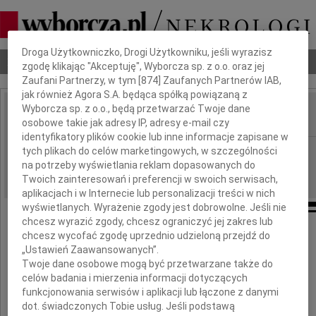
Dbamy o Twoją prywatność
Droga Użytkowniczko, Drogi Użytkowniku, jeśli wyrazisz
Nekrologi
Odeszli
Poradnik pogrzebowy
zgodę klikając "Akceptuję", Wyborcza sp. z o.o. oraz jej
Zaufani Partnerzy, w tym [
874
] Zaufanych Partnerów IAB,
jak również Agora S.A. będąca spółką powiązaną z
Wyborcza sp. z o.o., będą przetwarzać Twoje dane
osobowe takie jak adresy IP, adresy e-mail czy
IMIĘ I NAZWISKO:
identyfikatory plików cookie lub inne informacje zapisane w
Wrocław
tych plikach do celów marketingowych, w szczególności
REGION:
na potrzeby wyświetlania reklam dopasowanych do
25.08.2023
DATA EMISJI:
Twoich zainteresowań i preferencji w swoich serwisach,
aplikacjach i w Internecie lub personalizacji treści w nich
wyświetlanych. Wyrażenie zgody jest dobrowolne. Jeśli nie
chcesz wyrazić zgody, chcesz ograniczyć jej zakres lub
chcesz wycofać zgodę uprzednio udzieloną przejdź do
Składamy wyrazy głębokiego współczucia
„Ustawień Zaawansowanych”.
z powodu śmierci
Twoje dane osobowe mogą być przetwarzane także do
celów badania i mierzenia informacji dotyczących
Taty
funkcjonowania serwisów i aplikacji lub łączone z danymi
dot. świadczonych Tobie usług. Jeśli podstawą