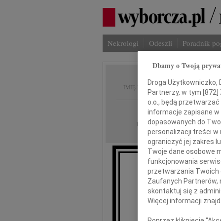
Nekrologi
Odeszli
Poradnik p
Dbamy o Twoją prywa
Marek 
Droga Użytkowniczko, Dr
IMIĘ I NAZWISKO:
Partnerzy, w tym [
872
]
o.o., będą przetwarzać 
Łódź
REGION:
informacje zapisane w
dopasowanych do Twoich
25.08.2023
DATA EMISJI:
personalizacji treści 
ograniczyć jej zakres
Twoje dane osobowe mo
funkcjonowania serwisó
przetwarzania Twoich da
Prof. 
Zaufanych Partnerów, 
skontaktuj się z admin
Więcej informacji znaj
Poprzez kliknięcie "Ak