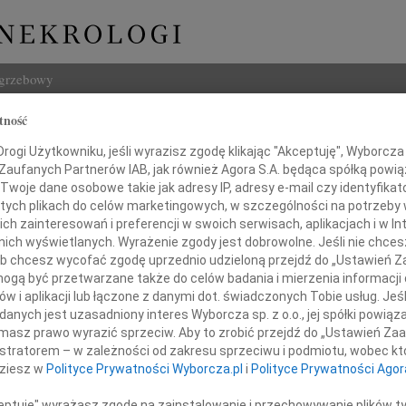
ogrzebowy
tność
Szukaj
Czajkowski
ogi Użytkowniku, jeśli wyrazisz zgodę klikając "Akceptuję", Wyborcza sp
Imię i na
 Zaufanych Partnerów IAB, jak również Agora S.A. będąca spółką powi
Twoje dane osobowe takie jak adresy IP, adresy e-mail czy identyfikato
 tych plikach do celów marketingowych, w szczególności na potrzeby 
 zainteresowań i preferencji w swoich serwisach, aplikacjach i w Int
w nich wyświetlanych. Wyrażenie zgody jest dobrowolne. Jeśli nie chce
INNE NE
 lub chcesz wycofać zgodę uprzednio udzieloną przejdź do „Ustawień
Tadeu
gą być przetwarzane także do celów badania i mierzenia informacji
Z duż
w i aplikacji lub łączone z danymi dot. świadczonych Tobie usług. Jeś
31.0
nych jest uzasadniony interes Wyborcza sp. z o.o., jej spółki powiąza
Krystynie Czajkowskiej
Wyraz
masz prawo wyrazić sprzeciw. Aby to zrobić przejdź do „Ustawień Z
29.0
istratorem – w zależności od zakresu sprzeciwu i podmiotu, wobec któ
Wyraz
dziesz w
Polityce Prywatności Wyborcza.pl
i
Polityce Prywatności Agor
z powodu odejścia Męża
27.0
Pani 
ceptuję" wyrażasz zgodę na zainstalowanie i przechowywanie plików t