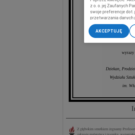
z o. o. jej Zaufanych 
prof. M
swoje preferencje dot.
przetwarzania danych 
„Ustawienia zaawansow
wybitneg
AKCEPTUJĘ
My, nasi Zaufani Part
Akademii Sztuk Pięk
dokładnych danych geol
Przechowywanie informa
wyrazy 
treści, badnie odbiorcó
Dziekan, Prodzie
Wydziału Sztu
im. Wł
I
Z głębokim smutkiem żegnamy Profesor
zakresie malarstwa i rysunku, wspaniałe