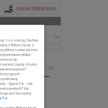
 nekrologów i wspomnień
. z o.o. oraz jej Zaufani
zwisko lub numer ogłoszenia:
ązaną z Wyborcza sp. z
ry plików cookie lub inne
wyświetlania reklam
+ szukanie zaawansowane
ernecie lub
sz wyrazić zgody, chcesz
KROLOGI
 Zaawansowanych”.
sz Gapiński
03.08.2026
Łódź
 dotyczących
ym żalem przyjęliśmy wiadomość o śmierci...
li podstawą
7.2026
Łódź
nej – Agora S.A. – lub
y głębokiego współczucia dla...
aawansowanych” lub
7.2026
Łódź
rego jest kierowany.
y współczucia Pani Janinie...
a S.A.
7.2026
Łódź
Joannie Nowińskiej wyrazy głębokiego...
ypu cookie Wyborczej sp.